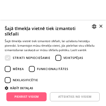
×
Ievērībai: Yesyes.lv satur atklātu seksuālu informāciju un attēlus. Lietot
Šajā tīmekļa vietnē tiek izmantoti
šo vietni vari tikai no 18 gadu vecuma.
sīkfaili
LATVIAN
Šajā tīmekļa vietnē tiek izmantoti sīkfaili, lai uzlabotu lietotāju
pieredzi. Izmantojot mūsu tīmekļa vietni, jūs piekrītat visu sīkfailu
TURPINIET
RUSSIAN
izmantošanai saskaņā ar mūsu sīkfailu politiku.
Lasīt vairāk
ROTAĻĀTIES
STRIKTI NEPIECIEŠAMIE
VEIKTSPĒJAS
+371 29 994 357
MĒRĶA
FUNKCIONALITĀTES
info@yesyes.lv
NEKLASIFICĒTIE
facebook.com/yesyes.lv
RĀDĪT DETAĻAS
Instagram/yesyes.lv
PIEKRIST VISIEM
ATTEIKTIES NO VISIEM