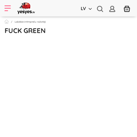
LV
Labākie intīmpreču ražotāji
FUCK GREEN