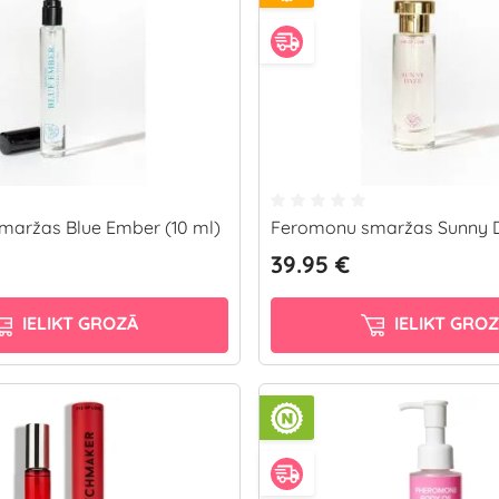
aržas Blue Ember (10 ml)
Feromonu smaržas Sunny D
39.95 €
IELIKT GROZĀ
IELIKT GRO