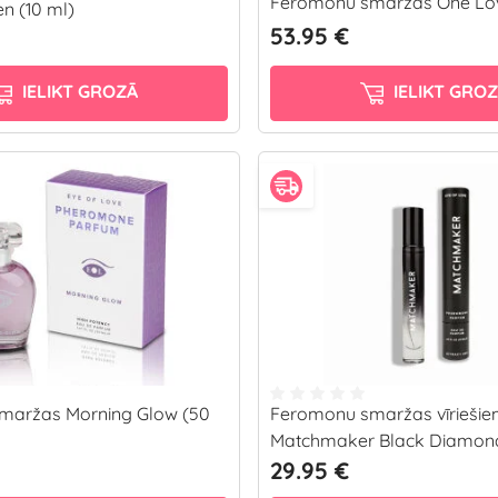
Feromonu smaržas One Lov
n (10 ml)
53.95 €
IELIKT GROZĀ
IELIKT GRO
maržas Morning Glow (50
Feromonu smaržas vīrieši
Matchmaker Black Diamond
29.95 €