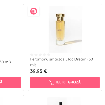
Feromonu smaržas Lilac Dream (30
150 ml)
ml)
39.95 €
ZĀ
IELIKT GROZĀ