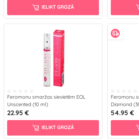
IELIKT GROZĀ
Feromonu smaržas sievietēm EOL
Feromonu s
Unscented (10 ml)
Diamond (3
22.95 €
54.95 €
IELIKT GROZĀ