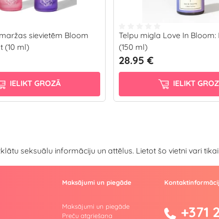
maržas sievietēm Bloom
Telpu migla Love In Bloom:
 (10 ml)
(150 ml)
28.95 €
IELIKT GROZĀ
IELIKT GRO
atklātu seksuālu informāciju un attēlus. Lietot šo vietni vari ti
Maksājumi un piegāde
Kontaktinformāci
Maksājumi un piegāde
+371 
Preču atgriešana