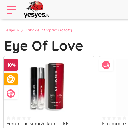
yesyes.lv
Labākie intīmpreču ražotāji
Eye Of Love
-10%
Feromonu smaržu komplekts
Feromonu s