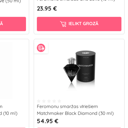
e (50 ml)
23.95 €
ZĀ
IELIKT GROZĀ
em
Feromonu smaržas vīriešiem
 (10 ml)
Matchmaker Black Diamond (30 ml)
54.95 €