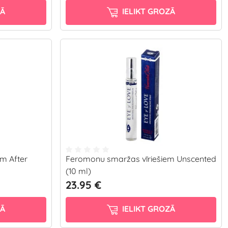
ZĀ
IELIKT GROZĀ
m After
Feromonu smaržas vīriešiem Unscented
(10 ml)
23.95 €
ZĀ
IELIKT GROZĀ