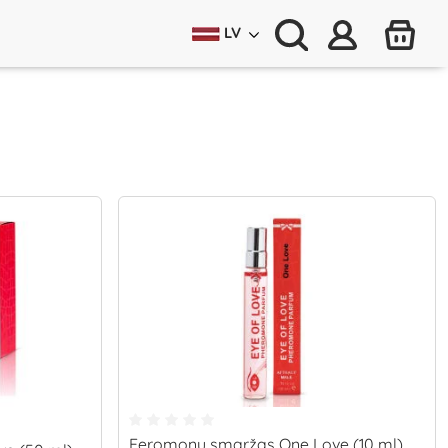
LV
Feromonu smaržas One Love (10 ml)