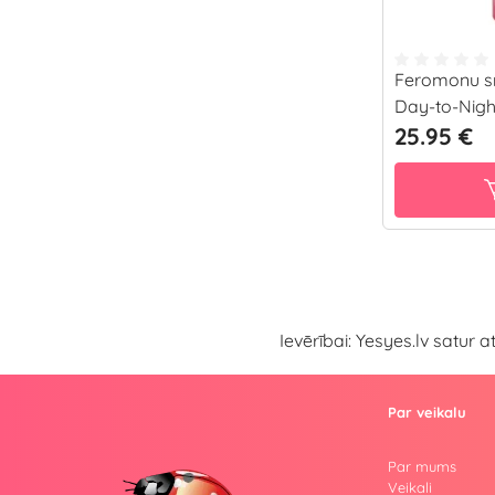
Feromonu s
Day-to-Night
25.95 €
Ievērībai: Yesyes.lv satur 
Par veikalu
Par mums
Veikali