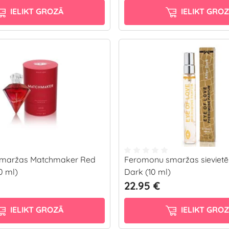
IELIKT GROZĀ
IELIKT GRO
maržas Matchmaker Red
Feromonu smaržas sievietē
0 ml)
Dark (10 ml)
22.95 €
IELIKT GROZĀ
IELIKT GRO