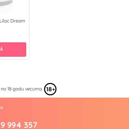
 Lilac Dream
ZĀ
kai no 18 gadu vecuma.
ja
29 994 357