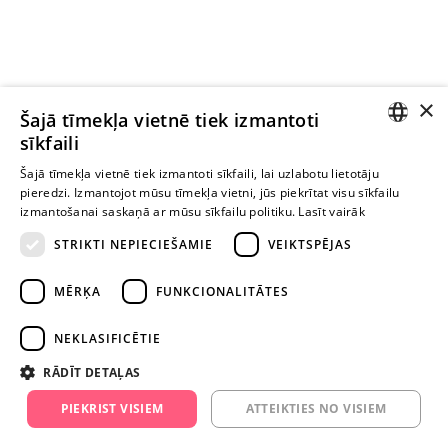
×
Ievērībai: Yesyes.lv satur atklātu seksuālu informāciju un attēlus. Lietot
Šajā tīmekļa vietnē tiek izmantoti
šo vietni vari tikai no 18 gadu vecuma.
sīkfaili
LATVIAN
Šajā tīmekļa vietnē tiek izmantoti sīkfaili, lai uzlabotu lietotāju
pieredzi. Izmantojot mūsu tīmekļa vietni, jūs piekrītat visu sīkfailu
TURPINIET
RUSSIAN
izmantošanai saskaņā ar mūsu sīkfailu politiku.
Lasīt vairāk
ROTAĻĀTIES
STRIKTI NEPIECIEŠAMIE
VEIKTSPĒJAS
+371 29 994 357
MĒRĶA
FUNKCIONALITĀTES
info@yesyes.lv
NEKLASIFICĒTIE
facebook.com/yesyes.lv
RĀDĪT DETAĻAS
Instagram/yesyes.lv
PIEKRIST VISIEM
ATTEIKTIES NO VISIEM