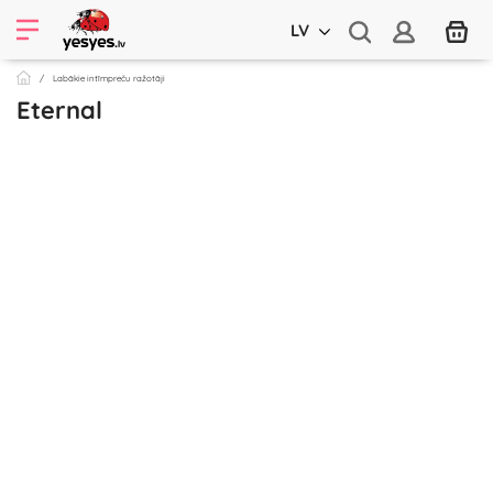
LV
Labākie intīmpreču ražotāji
Eternal