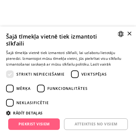
×
Ievērībai: Yesyes.lv satur atklātu seksuālu informāciju un attēlus. Lietot
Šajā tīmekļa vietnē tiek izmantoti
šo vietni vari tikai no 18 gadu vecuma.
sīkfaili
LATVIAN
Šajā tīmekļa vietnē tiek izmantoti sīkfaili, lai uzlabotu lietotāju
pieredzi. Izmantojot mūsu tīmekļa vietni, jūs piekrītat visu sīkfailu
TURPINIET
RUSSIAN
izmantošanai saskaņā ar mūsu sīkfailu politiku.
Lasīt vairāk
ROTAĻĀTIES
STRIKTI NEPIECIEŠAMIE
VEIKTSPĒJAS
+371 29 994 357
MĒRĶA
FUNKCIONALITĀTES
info@yesyes.lv
NEKLASIFICĒTIE
facebook.com/yesyes.lv
RĀDĪT DETAĻAS
Instagram/yesyes.lv
PIEKRIST VISIEM
ATTEIKTIES NO VISIEM