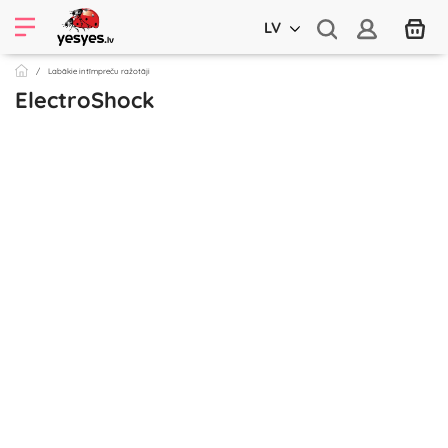
LV
Labākie intīmpreču ražotāji
ElectroShock