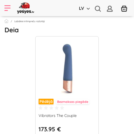
LV
Labākie intīmpreču ražotāji
Deia
Pēdējā
Bezmaksas piegāde
Vibrators The Couple
173.95 €