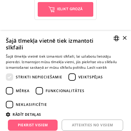
IELIKT GROZĀ
×
Ievērībai: Yesyes.lv satur atklātu seksuālu informāciju un attēlus. Lietot
Šajā tīmekļa vietnē tiek izmantoti
šo vietni vari tikai no 18 gadu vecuma.
sīkfaili
LATVIAN
Šajā tīmekļa vietnē tiek izmantoti sīkfaili, lai uzlabotu lietotāju
pieredzi. Izmantojot mūsu tīmekļa vietni, jūs piekrītat visu sīkfailu
TURPINIET
RUSSIAN
izmantošanai saskaņā ar mūsu sīkfailu politiku.
Lasīt vairāk
ROTAĻĀTIES
STRIKTI NEPIECIEŠAMIE
VEIKTSPĒJAS
+371 29 994 357
MĒRĶA
FUNKCIONALITĀTES
info@yesyes.lv
NEKLASIFICĒTIE
facebook.com/yesyes.lv
RĀDĪT DETAĻAS
Instagram/yesyes.lv
PIEKRIST VISIEM
ATTEIKTIES NO VISIEM