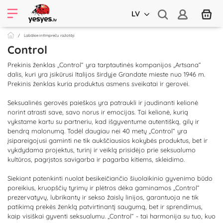
LV
Labākie intīmpreču ražotāji
Control
Prekinis ženklas „Control“ yra tarptautinės kompanijos „Artsana“
dalis, kuri yra įsikūrusi Italijos širdyje Grandate mieste nuo 1946 m. ​​
Prekinis ženklas kuria produktus asmens sveikatai ir gerovei.
Seksualinės gerovės paieškos yra patraukli ir jaudinanti kelionė
norint atrasti save, savo norus ir emocijas. Tai kelionė, kurią
vykstame kartu su partneriu, kad išgyventume autentišką, gilų ir
bendrą malonumą. Todėl daugiau nei 40 metų „Control“ yra
įsipareigojusi gaminti ne tik aukščiausios kokybės produktus, bet ir
vykdydama projektus, turinį ir veiklą prisidėjo prie seksualumo
kultūros, pagrįstos savigarba ir pagarba kitiems, skleidimo.
Siekiant patenkinti nuolat besikeičiančio šiuolaikinio gyvenimo būdo
poreikius, kruopščių tyrimų ir plėtros dėka gaminamos „Control“
prezervatyvų, lubrikantų ir sekso žaislų linijos, garantuoja ne tik
patikimą prekės ženklą patvirtinantį saugumą, bet ir sprendimus,
kaip visiškai gyventi seksualumu. „Control“ - tai harmonija su tuo, kuo