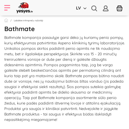
LV
Labākie intīmpreču ražotāji
Bathmate
Bathmate kompanija pasaulyje garsi dėka jų kuriamų penio pompų,
kurių efektyvumas patvirtintas Aspeno klinikinių tyrimų laboratorijoje.
Unikalios pompos skirtos padidinti penio apimtis ne tik naudojimo
metu, bet ir ilgalaikėje perspektyvoje. Skirkite vos 15 - 20 minučių
treniruotėms vonioje ar duše per dieną ir galėsite džiaugtis
didesnėmis apimtimis. Pompos pagamintos taip, jog be vargo
galėsite stebėti besikeičiančias apimtis per permatomą cilindrą ant
kurio taip pat yra matavimo skalė. Bathmate pompas būtina naudoti
duše ar vonioje, nes jų naudojimui būtinas šiltas vanduo (jis padeda
saugiai ir efektyviai siekti rezultatų). Šios pompos suteikia galimybę
efektyviai padidinti apimtis be didelio skausmo ar medicininių
operacijų. Taip pat Bathmate kompanija asortimente siūlo penio
žiedus, kurie padės padidinti ištvermę lovoje ir atitolins ejakuliaciją.
Produktai yra saugūs ir kliniškai patvirtinti. Nedvejokite ir įsigykite
Bathmate produktus - tai saugus ir efektyvus būdas išsklaidyti
nepasitikėjimą miegamajame!