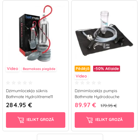
Video
Pēdējā
-50%
Atlaide
Bezmaksas piegāde
Video
Dzimumlocekļa sūknis
Dzimimlocekļa pumpis
Bathmate HydroXtreme11
Bathmate Hydrodouche
(pelēks)
284.95 €
89.97 €
179.95 €
IELIKT GROZĀ
IELIKT GROZĀ