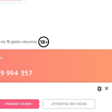
kai no 18 gadu vecuma.
ja
29 994 357
.lv
×
m/yesyes.lv
esyes.lv
LATVIAN
PIEKRIST VISIEM
ATTEIKTIES NO VISIEM
RUSSIAN