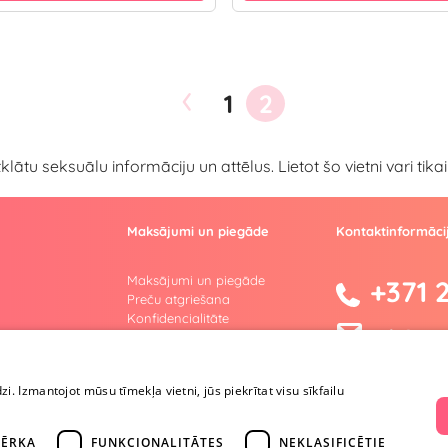
‹
1
2
atklātu seksuālu informāciju un attēlus. Lietot šo vietni vari ti
Maksājumi un piegāde
Kontaktinformāci
Maksājumi un piegāde
+371 
Preču atgriešana
Konfidencialitāte
info@yesyes
Lietošanas noteikumi
Privātuma politika
facebook.co
s
Lojalitātes programma
dzi. Izmantojot mūsu tīmekļa vietni, jūs piekrītat visu sīkfailu
Instagram/y
ĒRĶA
FUNKCIONALITĀTES
NEKLASIFICĒTIE