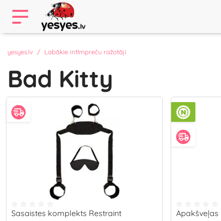
yesyes.lv
Labākie intīmpreču ražotāji
Bad Kitty
Sasaistes komplekts Restraint
Apakšveļas 