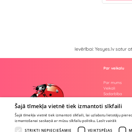
Ievērībai: Yesyes.lv satur 
Par veikalu
Par mums
Veikali
Sadarbība
Atsauksmes
Šajā tīmekļa vietnē tiek izmantoti sīkfaili
Jautājumi
Kailās atklāsme
Šajā tīmekļa vietnē tiek izmantoti sīkfaili, lai uzlabotu lietotāju piere
Zīmoli
izmantošanai saskaņā ar mūsu sīkfailu politiku.
Lasīt vairāk
STRIKTI NEPIECIEŠAMIE
VEIKTSPĒJAS
M