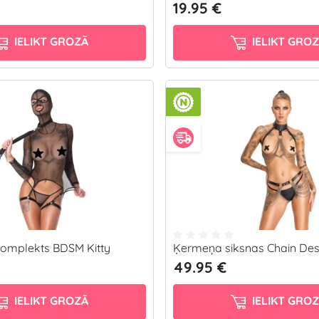
19.95 €
IELIKT GROZĀ
IELIKT GRO
omplekts BDSM Kitty
Ķermeņa siksnas Chain Des
49.95 €
IELIKT GROZĀ
IELIKT GRO