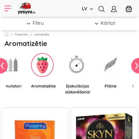
LV
Filtru
Kārtot
Prezervatīvi
Aromatizētie
Aromatizētie
Stimulatori
Aromatizētie
Ejakulācijas
Plānie
Ļo
aizkavēšanai