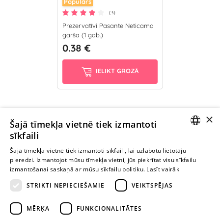
Populārs
(3)
Prezervatīvi Pasante Neticama
garša (1 gab.)
0.38 €
IELIKT GROZĀ
×
Ievērībai: Yesyes.lv satur atklātu seksuālu informāciju un attēlus. Lietot
Šajā tīmekļa vietnē tiek izmantoti
šo vietni vari tikai no 18 gadu vecuma.
sīkfaili
LATVIAN
Šajā tīmekļa vietnē tiek izmantoti sīkfaili, lai uzlabotu lietotāju
pieredzi. Izmantojot mūsu tīmekļa vietni, jūs piekrītat visu sīkfailu
TURPINIET
RUSSIAN
izmantošanai saskaņā ar mūsu sīkfailu politiku.
Lasīt vairāk
ROTAĻĀTIES
STRIKTI NEPIECIEŠAMIE
VEIKTSPĒJAS
+371 29 994 357
MĒRĶA
FUNKCIONALITĀTES
info@yesyes.lv