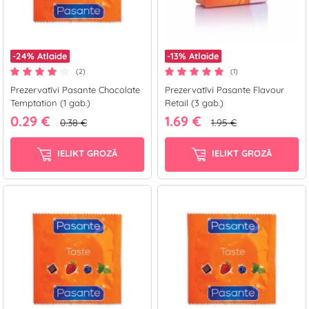
-24%
Atlaide
-13%
Atlaide
(2)
(1)
Prezervatīvi Pasante Chocolate
Prezervatīvi Pasante Flavour
Temptation (1 gab.)
Retail (3 gab.)
0.29 €
1.69 €
0.38 €
1.95 €
IELIKT GROZĀ
IELIKT GROZĀ