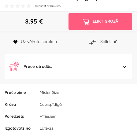
Uzrakstīt atsauksmi
8.95
€
IELIKT GROZĀ
Uz vēlmju sarakstu
Salīdzināt
Prece atrodās:
Preču zīme
Mister Size
Krāsa
Caurspīdīgā
Paredzēts
Vīriešiem
Izgatavots no
Latekss