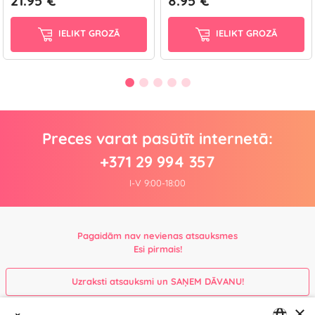
21.95 €
8.95 €
IELIKT GROZĀ
IELIKT GROZĀ
Preces varat pasūtīt internetā:
+371 29 994 357
I-V 9:00-18:00
Pagaidām nav nevienas atsauksmes
Esi pirmais!
Uzraksti atsauksmi un SAŅEM DĀVANU!
×