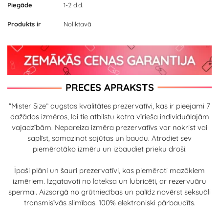
Piegāde
1-2 d.d.
Produkts ir
Noliktavā
PRECES APRAKSTS
“Mister Size” augstas kvalitātes prezervatīvi, kas ir pieejami 7
dažādos izmēros, lai tie atbilstu katra vīrieša individuālajām
vajadzībām. Nepareiza izmēra prezervatīvs var nokrist vai
saplīst, samazinot sajūtas un baudu. Atrodiet sev
piemērotāko izmēru un izbaudiet prieku droši!
Īpaši plāni un šauri prezervatīvi, kas piemēroti mazākiem
izmēriem. Izgatavoti no lateksa un lubricēti, ar rezervuāru
spermai. Aizsargā no grūtniecības un palīdz novērst seksuāli
transmisīvās slimības. 100% elektroniski pārbaudīts.