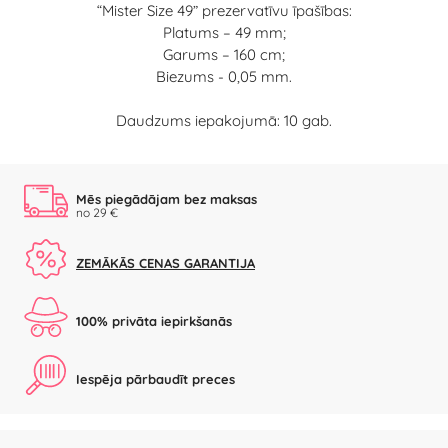
“Mister Size 49” prezervatīvu īpašības:
Platums – 49 mm;
Garums – 160 cm;
Biezums - 0,05 mm.
Daudzums iepakojumā: 10 gab.
Mēs piegādājam bez maksas
no 29 €
ZEMĀKĀS CENAS GARANTIJA
100% privāta iepirkšanās
Iespēja pārbaudīt preces