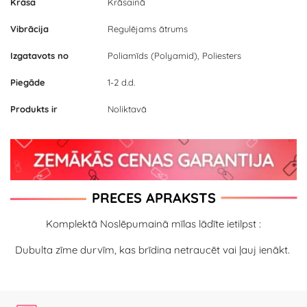
Krāsa
Krāsainā
Vibrācija
Regulējams ātrums
Izgatavots no
Poliamīds (Polyamid), Poliesters
Piegāde
1-2 d.d.
Produkts ir
Noliktavā
PRECES APRAKSTS
Komplektā Noslēpumainā mīlas lādīte ietilpst :
Dubulta zīme durvīm, kas brīdina netraucēt vai ļauj ienākt.