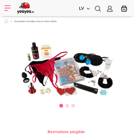
LV
Komplekts Noslēpumainā mīlas lādīte
Bezmaksas piegāde