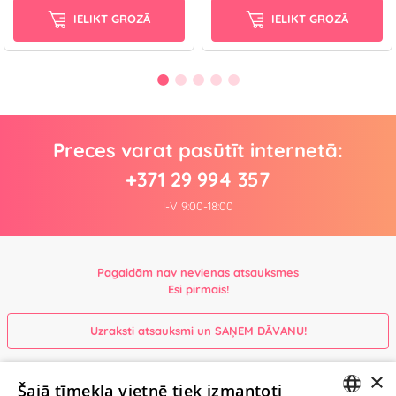
IELIKT GROZĀ
IELIKT GROZĀ
Preces varat pasūtīt internetā:
+371 29 994 357
I-V 9:00-18:00
Pagaidām nav nevienas atsauksmes
Esi pirmais!
Uzraksti atsauksmi un SAŅEM DĀVANU!
×
Ievērībai: Yesyes.lv satur atklātu seksuālu informāciju un attēlus. Lietot
Šajā tīmekļa vietnē tiek izmantoti