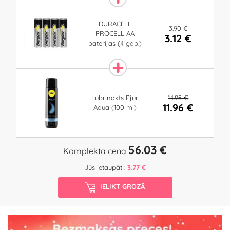
DURACELL
3.90 €
PROCELL AA
3.12 €
baterijas (4 gab.)
14.95 €
Lubrinakts Pjur
11.96 €
Aqua (100 ml)
56.03 €
Komplekta cena
Jūs ietaupāt :
3.77 €
IELIKT GROZĀ