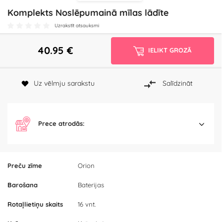
Komplekts Noslēpumainā mīlas lādīte
Uzrakstīt atsauksmi
40.95
€
IELIKT GROZĀ
Uz vēlmju sarakstu
Salīdzināt
Prece atrodās:
Preču zīme
Orion
Barošana
Baterijas
Rotaļlietiņu skaits
16 vnt.