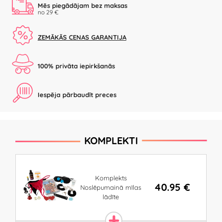
Mēs piegādājam bez maksas
no 29 €
ZEMĀKĀS CENAS GARANTIJA
100% privāta iepirkšanās
Iespēja pārbaudīt preces
KOMPLEKTI
Komplekts
40.95 €
Noslēpumainā mīlas
lādīte