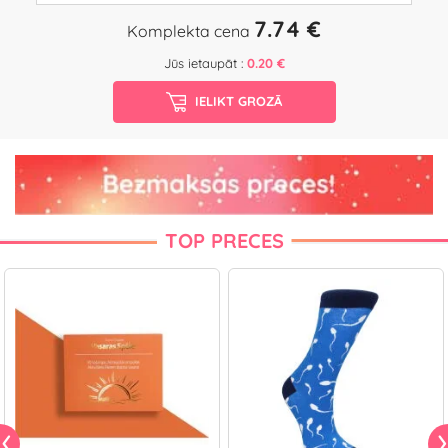
7.74 €
Komplekta cena
Jūs ietaupāt :
0.20 €
IELIKT GROZĀ
TOP PRECES