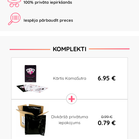
100% privāta iepirkšanās
Iespēja pārbaudīt preces
KOMPLEKTI
6.95 €
Kārtis KamaSutra
0.99 €
Divkāršā privātuma
0.79 €
iepakojums