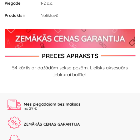
Piegāde
1-2 d.d.
Produkts ir
Noliktavā
PRECES APRAKSTS
54 kārtis ar dažādām seksa pozām. Lielisks aksesuārs
jebkurai ballītei!
Mēs piegādājam bez maksas
no 29 €
ZEMĀKĀS CENAS GARANTIJA