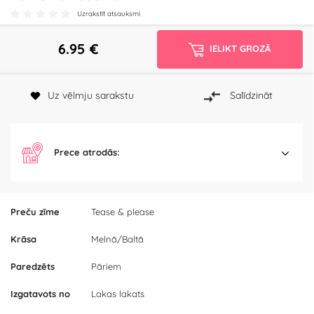
Uzrakstīt atsauksmi
6.95
€
IELIKT GROZĀ
Uz vēlmju sarakstu
Salīdzināt
Prece atrodās:
Preču zīme
Tease & please
Krāsa
Melnā/Baltā
Paredzēts
Pāriem
Izgatavots no
Lakas lakats