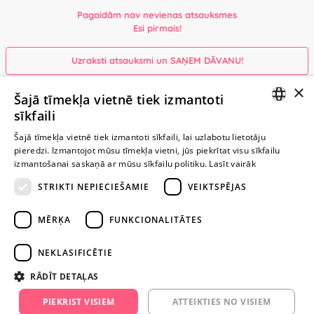
Pagaidām nav nevienas atsauksmes
Esi pirmais!
Uzraksti atsauksmi un SAŅEM DĀVANU!
×
Šajā tīmekļa vietnē tiek izmantoti
Ievērībai: Yesyes.lv satur atklātu seksuālu informāciju un attēlus. Lietot
sīkfaili
šo vietni vari tikai no 18 gadu vecuma.
LATVIAN
Šajā tīmekļa vietnē tiek izmantoti sīkfaili, lai uzlabotu lietotāju
pieredzi. Izmantojot mūsu tīmekļa vietni, jūs piekrītat visu sīkfailu
RUSSIAN
TURPINIET
izmantošanai saskaņā ar mūsu sīkfailu politiku.
Lasīt vairāk
ROTAĻĀTIES
STRIKTI NEPIECIEŠAMIE
VEIKTSPĒJAS
+371 29 994 357
MĒRĶA
FUNKCIONALITĀTES
info@yesyes.lv
NEKLASIFICĒTIE
facebook.com/yesyes.lv
RĀDĪT DETAĻAS
Instagram/yesyes.lv
PIEKRIST VISIEM
ATTEIKTIES NO VISIEM