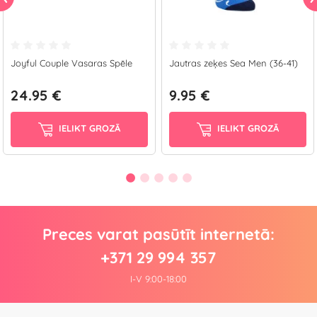
Joyful Couple Vasaras Spēle
Jautras zeķes Sea Men (36-41)
24.95 €
9.95 €
IELIKT GROZĀ
IELIKT GROZĀ
Preces varat pasūtīt internetā:
+371 29 994 357
I-V 9:00-18:00