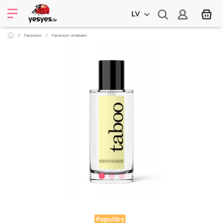
LV
Feromoni
Feromoni vīriešiem
Populārs