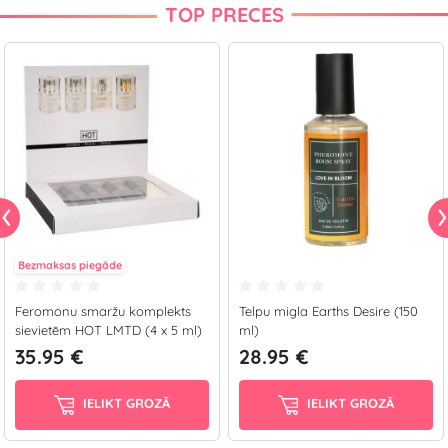
TOP PRECES
Bezmaksas piegāde
Feromonu smaržu komplekts
Telpu migla Earths Desire (150
sievietēm HOT LMTD (4 x 5 ml)
ml)
35.95 €
28.95 €
IELIKT GROZĀ
IELIKT GROZĀ