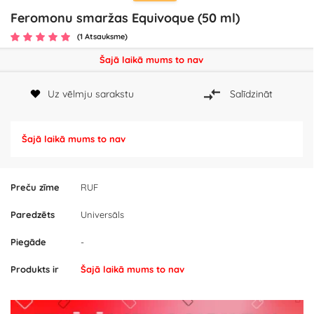
Feromonu smaržas Equivoque (50 ml)
(1 Atsauksme)
Šajā laikā mums to nav
Uz vēlmju sarakstu
Salīdzināt
Šajā laikā mums to nav
Preču zīme
RUF
Paredzēts
Universāls
Piegāde
-
Produkts ir
Šajā laikā mums to nav