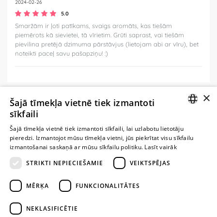
2024-02-26
5.0
Smaržām ir ļoti patīkams, svaigs aromāts, kas tiešām
piemērots kā sievietei, tā vīrietim. Grūti saprast, vai tiešām
pievilina pretējā dzimuma pārstāvjus (lietojam abi ar vīru), bet
noteikti paceļ savu pašapziņu! :)
×
Šajā tīmekļa vietnē tiek izmantoti
Ievērībai: Yesyes.lv satur atklātu seksuālu informāciju un attēlus. Lietot
sīkfaili
šo vietni vari tikai no 18 gadu vecuma.
LATVIAN
Šajā tīmekļa vietnē tiek izmantoti sīkfaili, lai uzlabotu lietotāju
pieredzi. Izmantojot mūsu tīmekļa vietni, jūs piekrītat visu sīkfailu
RUSSIAN
TURPINIET
izmantošanai saskaņā ar mūsu sīkfailu politiku.
Lasīt vairāk
ROTAĻĀTIES
STRIKTI NEPIECIEŠAMIE
VEIKTSPĒJAS
+371 29 994 357
MĒRĶA
FUNKCIONALITĀTES
info@yesyes.lv
NEKLASIFICĒTIE
facebook.com/yesyes.lv