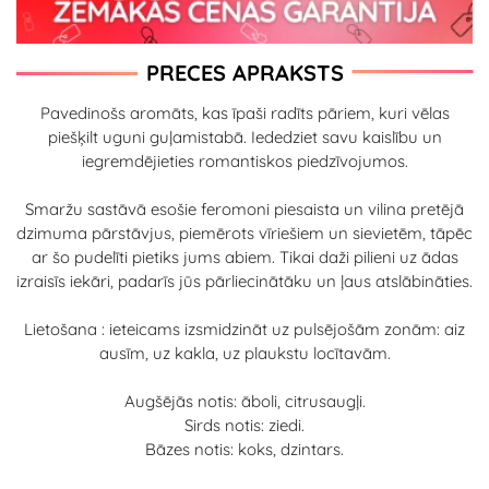
PRECES APRAKSTS
Pavedinošs aromāts, kas īpaši radīts pāriem, kuri vēlas
piešķilt uguni guļamistabā. Iededziet savu kaislību un
iegremdējieties romantiskos piedzīvojumos.
Smaržu sastāvā esošie feromoni piesaista un vilina pretējā
dzimuma pārstāvjus, piemērots vīriešiem un sievietēm, tāpēc
ar šo pudelīti pietiks jums abiem. Tikai daži pilieni uz ādas
izraisīs iekāri, padarīs jūs pārliecinātāku un ļaus atslābināties.
Lietošana : ieteicams izsmidzināt uz pulsējošām zonām: aiz
ausīm, uz kakla, uz plaukstu locītavām.
Augšējās notis: āboli, citrusaugļi.
Sirds notis: ziedi.
Bāzes notis: koks, dzintars.