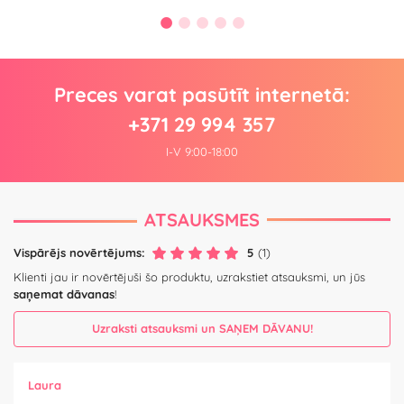
Preces varat pasūtīt internetā:
+371 29 994 357
I-V 9:00-18:00
ATSAUKSMES
Vispārējs novērtējums:
5
(1)
Klienti jau ir novērtējuši šo produktu, uzrakstiet atsauksmi, un jūs
saņemat dāvanas
!
Uzraksti atsauksmi un SAŅEM DĀVANU!
Laura