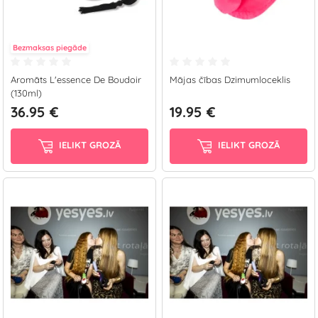
Bezmaksas piegāde
Aromāts L'essence De Boudoir
Mājas čības Dzimumloceklis
(130ml)
36.95 €
19.95 €
IELIKT GROZĀ
IELIKT GROZĀ