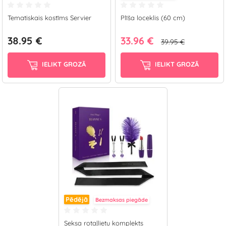
Tematiskais kostīms Servier
Plīša loceklis (60 cm)
38.95 €
33.96 €
39.95 €
IELIKT GROZĀ
IELIKT GROZĀ
Pēdējā
Bezmaksas piegāde
Seksa rotaļlietu komplekts