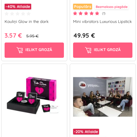
-40%
Atlaide
Populārs
Bezmaksas piegāde
(1)
Kauliņi Glow in the dark
Mini vibrators Luxurious Lipstick
3.57 €
49.95 €
5.95 €
IELIKT GROZĀ
IELIKT GROZĀ
-20%
Atlaide