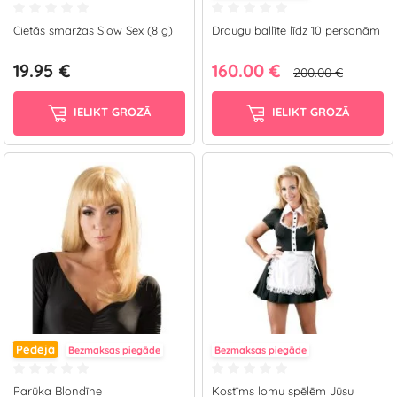
Cietās smaržas Slow Sex (8 g)
Draugu ballīte līdz 10 personām
19.95 €
160.00 €
200.00 €
IELIKT GROZĀ
IELIKT GROZĀ
Pēdējā
Bezmaksas piegāde
Bezmaksas piegāde
Parūka Blondīne
Kostīms lomu spēlēm Jūsu