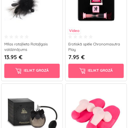
Video
Mīlas rotaļlieta Rotaļīgais
Erotiskā spēle Chronomasutra
valdzinājums
Play
13.95 €
7.95 €
IELIKT GROZĀ
IELIKT GROZĀ