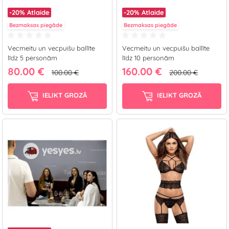
-20%
Atlaide
-20%
Atlaide
Bezmaksas piegāde
Bezmaksas piegāde
Vecmeitu un vecpuišu ballīte
Vecmeitu un vecpuišu ballīte
līdz 5 personām
līdz 10 personām
80.00 €
160.00 €
100.00 €
200.00 €
IELIKT GROZĀ
IELIKT GROZĀ