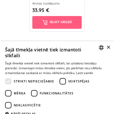
Annas noslēpums
33.95 €
IELIKT GROZĀ
×
Ievērībai: Yesyes.lv satur atklātu seksuālu informāciju un attēlus. Lietot
Šajā tīmekļa vietnē tiek izmantoti
šo vietni vari tikai no 18 gadu vecuma.
sīkfaili
LATVIAN
Šajā tīmekļa vietnē tiek izmantoti sīkfaili, lai uzlabotu lietotāju
pieredzi. Izmantojot mūsu tīmekļa vietni, jūs piekrītat visu sīkfailu
TURPINIET
RUSSIAN
izmantošanai saskaņā ar mūsu sīkfailu politiku.
Lasīt vairāk
ROTAĻĀTIES
STRIKTI NEPIECIEŠAMIE
VEIKTSPĒJAS
+371 29 994 357
MĒRĶA
FUNKCIONALITĀTES
info@yesyes.lv
NEKLASIFICĒTIE
facebook.com/yesyes.lv
RĀDĪT DETAĻAS