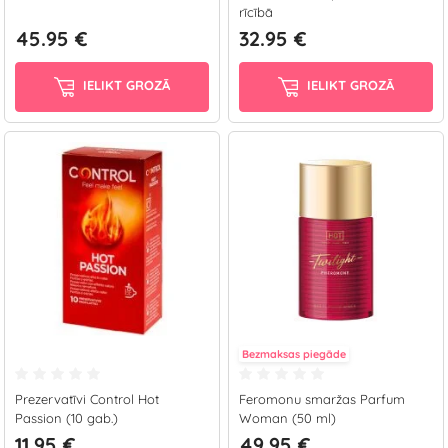
rīcībā
45.95 €
32.95 €
IELIKT GROZĀ
IELIKT GROZĀ
Bezmaksas piegāde
Prezervatīvi Control Hot
Feromonu smaržas Parfum
Passion (10 gab.)
Woman (50 ml)
11.95 €
49.95 €