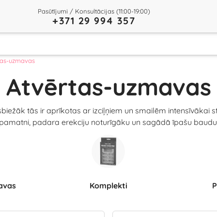
Pasūtījumi / Konsultācijas (11:00-19:00)
+371 29 994 357
tas-uzmavas
Atvērtas-uzmavas
biežāk tās ir aprīkotas ar izciļņiem un smailēm intensīvākai 
pamatni, padara erekciju noturīgāku un sagādā īpašu baudu
mavas
Komplekti