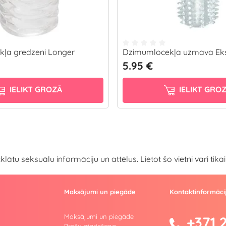
ļa gredzeni Longer
Dzimumlocekļa uzmava Ek
5.95 €
IELIKT GROZĀ
IELIKT GRO
atklātu seksuālu informāciju un attēlus. Lietot šo vietni vari ti
Maksājumi un piegāde
Kontaktinformāci
Maksājumi un piegāde
+371 