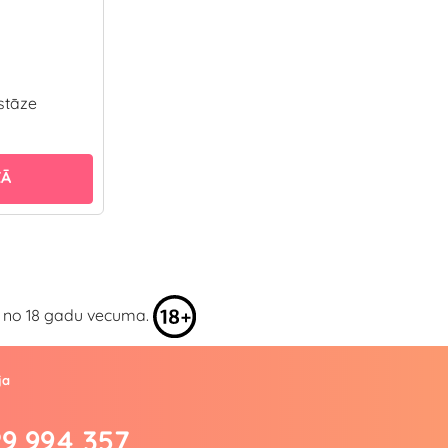
stāze
ZĀ
kai no 18 gadu vecuma.
ja
29 994 357