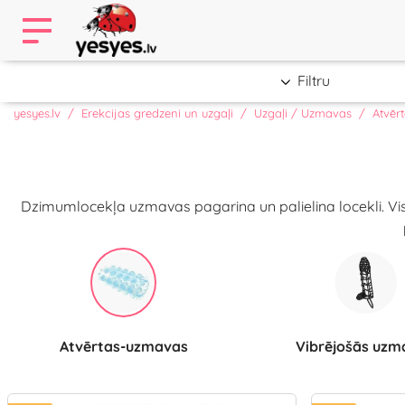
Filtru
yesyes.lv
Erekcijas gredzeni un uzgaļi
Uzgaļi / Uzmavas
Atvēr
Dzimumlocekļa uzmavas pagarina un palielina locekli. Vis
Atvērtas-uzmavas
Vibrējošās uz