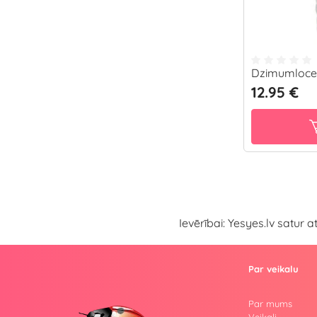
Dzimumlocek
12.95 €
Ievērībai: Yesyes.lv satur 
Par veikalu
Par mums