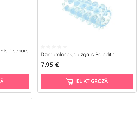
ic Pleasure
Dzimumlocekļa uzgalis Balodītis
7.95 €
ZĀ
IELIKT GROZĀ