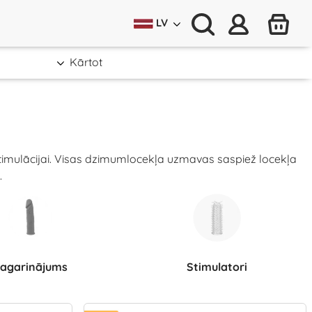
LV
Kārtot
stimulācijai. Visas dzimumlocekļa uzmavas saspiež locekļa
.
Pagarinājums
Stimulatori