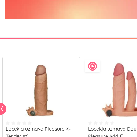
Locekļa uzmava Pleasure X-
Locekļa uzmava Dou
Tender #6
Pleasure Add 1”