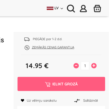
LV
js
PIEGĀDE par 1-2 d.d.
ZEMĀKĀS CENAS GARANTIJA
14.95
€
–
+
IELIKT GROZĀ
Uz vēlmju sarakstu
Salīdzināt