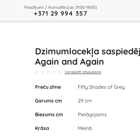
Pasūtījumi / Konsultācijas (11:00-19:00)
+371 29 994 357
Dzimumlocekļa saspiedē
Again and Again
Uzrakstīt atsauksmi
Preču zīme
Fifty Shades of Grey
Play
Garums cm
29 cm
Video
Biezums cm
Pielāgojams
Krāsa
Melnā