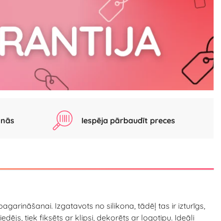
anās
Iespēja pārbaudīt preces
rināšanai. Izgatavots no silikona, tādēļ tas ir izturīgs,
dējs, tiek fiksēts ar klipsi, dekorēts ar logotipu. Ideāli