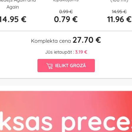
Again
0.99 €
14.95 €
14.95 €
0.79 €
11.96 €
27.70 €
Komplekta cena
Jūs ietaupāt :
3.19 €
IELIKT GROZĀ