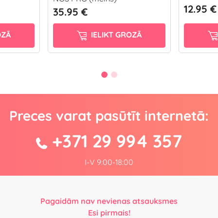
12.95 €
35.95 €
OZĀ
IELIKT GROZĀ
Preces varat pasūtīt internetā:
+371 29 994 357
I-V 9:00-18:00
Pagaidām nav nevienas atsauksmes
Esi pirmais!