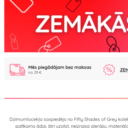
Mēs piegādājam bez maksas
ZEM
no 29 €
Dzimumlocekļa saspiedējs no Fifty Shades of Grey kolekci
patīkams ādai, ātri uzsilst, neizraisa alerģiju, materiāl