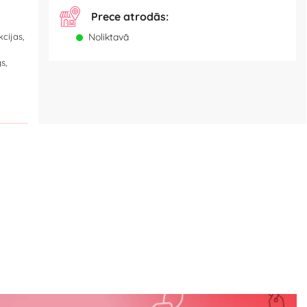
Prece atrodās:
cijas,
Noliktavā
s,