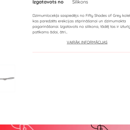
Izgatavots no
Silikons
Dzimumlocekļa saspiedējs no Fifty Shades of Grey kolek
kas paredzēts erekcijas stiprināšanai un dzimumakta
pagarināšanai. Izgatavots no silikona, tādēļ tas ir izturīg
patīkams ādai, ātri...
VAIRĀK INFORMĀCIJAS