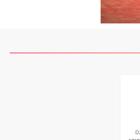
D
sasp