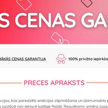
ĀKĀS CENAS GARANTIJA
100% privāta iepirkš
PRECES APRAKSTS
jas, kas paredzēts erekcijas stiprināšanai un dzimumakta paga
a sastāvā nav iekļauti kaitīgie ftalāti. Regulējams izmēra saspie