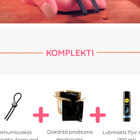
KOMPLEKTI
Divkāršā privātuma
zimumlocekļa
Lubrinakts Pjur
iepakojums
iedējs Again and
(100 ml)