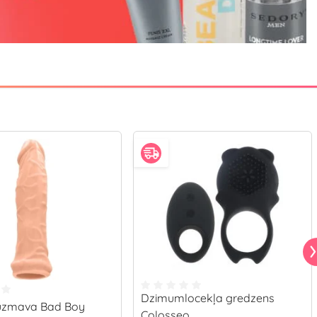
Dzimumlocekļa gredzens
uzmava Bad Boy
Colosseo