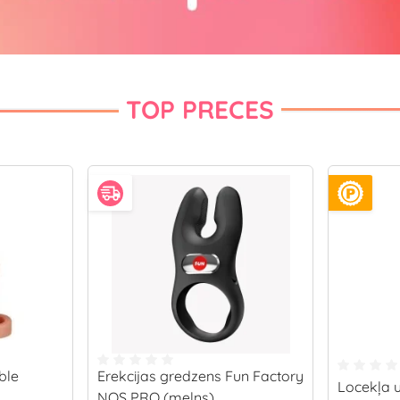
TOP PRECES
ble
Erekcijas gredzens Fun Factory
Locekļa 
NOS PRO (melns)