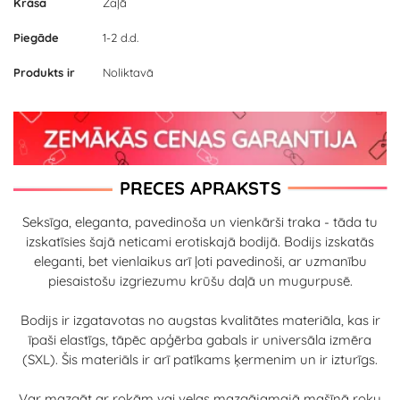
Krāsa
Zaļā
Piegāde
1-2 d.d.
Produkts ir
Noliktavā
PRECES APRAKSTS
Seksīga, eleganta, pavedinoša un vienkārši traka - tāda tu
izskatīsies šajā neticami erotiskajā bodijā. Bodijs izskatās
eleganti, bet vienlaikus arī ļoti pavedinoši, ar uzmanību
piesaistošu izgriezumu krūšu daļā un mugurpusē.
Bodijs ir izgatavotas no augstas kvalitātes materiāla, kas ir
īpaši elastīgs, tāpēc apģērba gabals ir universāla izmēra
(SXL). Šis materiāls ir arī patīkams ķermenim un ir izturīgs.
Var mazgāt ar rokām vai veļas mazgājamajā mašīnā roku