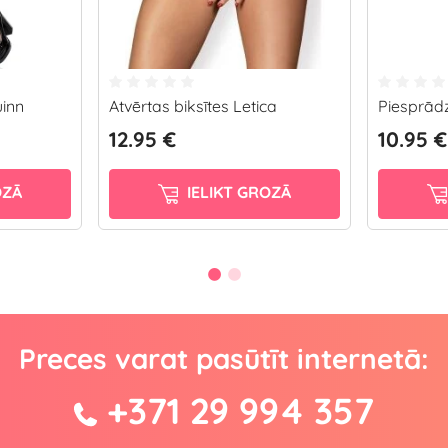
inn
Atvērtas biksītes Letica
Piesprād
12.95 €
10.95 €
OZĀ
IELIKT GROZĀ
Preces varat pasūtīt internetā:
+371 29 994 357