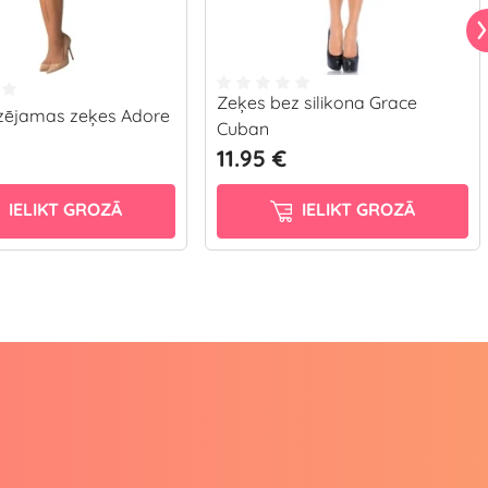
Zeķes bez silikona Grace
zējamas zeķes Adore
Cuban
11.95 €
IELIKT GROZĀ
IELIKT GROZĀ