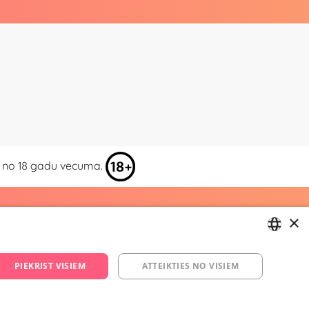
kai no 18 gadu vecuma.
ja
×
29 994 357
LATVIAN
PIEKRIST VISIEM
ATTEIKTIES NO VISIEM
.lv
RUSSIAN
m/yesyes.lv