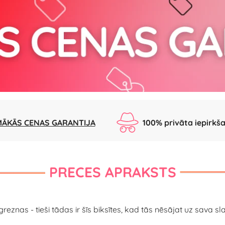
ĀKĀS CENAS GARANTIJA
100% privāta iepirkš
PRECES APRAKSTS
reznas - tieši tādas ir šīs biksītes, kad tās nēsājat uz sava 