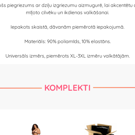
ojošs piegriezums ar dziļu izgriezumu aizmugurē, lai akcentēt
mīļoto cilvēku un ikdienas valkāšanai.
Iepakots skaistā, dāvanām piemērotā iepakojumā.
Materiāls: 90% poliamīds, 10% elastāns.
Universāls izmērs, piemērots XL-3XL izmēru valkātājām.
KOMPLEKTI