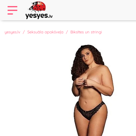
yesyes.lv
Seksuāla apakšveļa
Biksītes un stringi