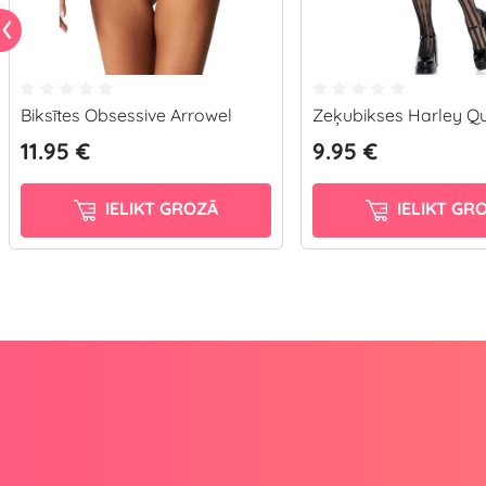
Biksītes Obsessive Arrowel
Zeķubikses Harley Qu
11.95 €
9.95 €
IELIKT GROZĀ
IELIKT GR