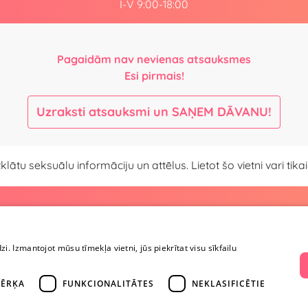
I-V 9:00-18:00
Pagaidām nav nevienas atsauksmes
Esi pirmais!
Uzraksti atsauksmi un SAŅEM DĀVANU!
atklātu seksuālu informāciju un attēlus. Lietot šo vietni vari ti
Maksājumi un piegāde
Kontaktinformāci
Maksājumi un piegāde
+371 
dzi. Izmantojot mūsu tīmekļa vietni, jūs piekrītat visu sīkfailu
Preču atgriešana
Konfidencialitāte
info@yesyes
Lietošanas noteikumi
ĒRĶA
FUNKCIONALITĀTES
NEKLASIFICĒTIE
Privātuma politika
facebook.co