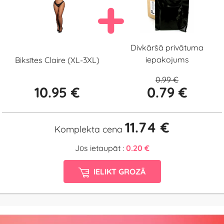
Divkāršā privātuma
iepakojums
Biksītes Claire (XL-3XL)
0.99 €
10.95 €
0.79 €
11.74 €
Komplekta cena
Jūs ietaupāt :
0.20 €
IELIKT GROZĀ