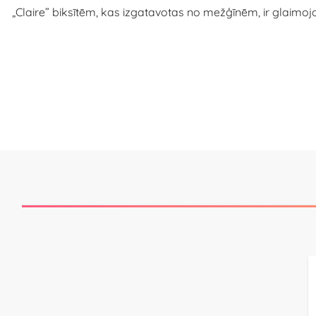
​​„Claire” biksītēm, kas izgatavotas no mežģīnēm, ir glaim