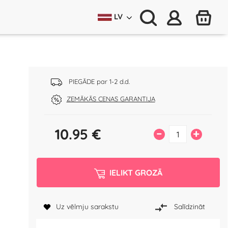
LV
PIEGĀDE par 1-2 d.d.
ZEMĀKĀS CENAS GARANTIJA
10.95
€
–
+
IELIKT GROZĀ
Uz vēlmju sarakstu
Salīdzināt