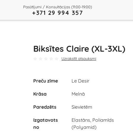
Pasūtījumi / Konsultācijas (11:00-19:00)
+371 29 994 357
Biksītes Claire (XL-3XL)
Uzrakstīt atsauksmi
Preču zīme
Le Desir
Krāsa
Melnā
Paredzēts
Sievietēm
Izgatavots
Elastāns, Poliamīds
no
(Polyamid)