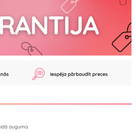
anās
Iespēja pārbaudīt preces
slaidā auguma.