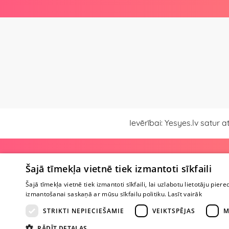
Ievērībai: Yesyes.lv satur 
Par veikalu
Šajā tīmekļa vietnē tiek izmantoti sīkfaili
Par mums
Šajā tīmekļa vietnē tiek izmantoti sīkfaili, lai uzlabotu lietotāju piere
Veikali
izmantošanai saskaņā ar mūsu sīkfailu politiku.
Lasīt vairāk
Sadarbība
Atsauksmes
STRIKTI NEPIECIEŠAMIE
VEIKTSPĒJAS
M
Jautājumi
RĀDĪT DETAĻAS