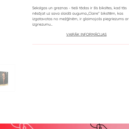
Seksīgas un greznas - tieši tādas ir šīs biksītes, kad tās
nēsājat uz sava slaidā auguma. ​​„Claire” biksītēm, kas
izgatavotas no mežģīnēm, ir glaimojošs piegriezums ar 
izgriezumu...
VAIRĀK INFORMĀCIJAS