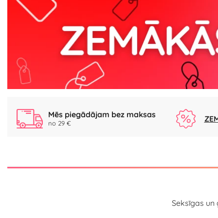
Mēs piegādājam bez maksas
ZEM
no 29 €
Seksīgas un g