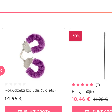
-30%
(1)
Rokudzelži Izplūdis (violets)
Burvju nūjiņa
14.95 €
10.46 €
14.95 €
IELIKT GROZĀ
IELIKT GR