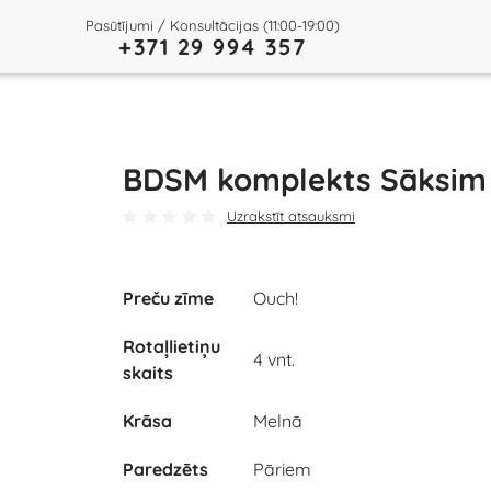
Pasūtījumi / Konsultācijas (11:00-19:00)
+371 29 994 357
BDSM komplekts Sāksim
Uzrakstīt atsauksmi
Preču zīme
Ouch!
Rotaļlietiņu
Play
4 vnt.
skaits
Video
Krāsa
Melnā
Paredzēts
Pāriem