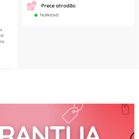
Prece atrodās:
Noliktavā
ūs
st:
kas