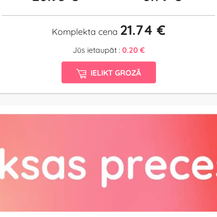
21.74 €
Komplekta cena
Jūs ietaupāt :
0.20 €
IELIKT GROZĀ