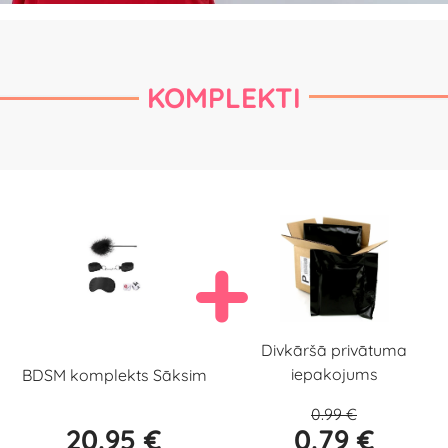
KOMPLEKTI
Divkāršā privātuma
iepakojums
BDSM komplekts Sāksim
0.99 €
20.95 €
0.79 €