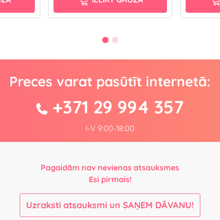
Preces varat pasūtīt internetā:
+371 29 994 357
I-V 9:00-18:00
Pagaidām nav nevienas atsauksmes
Esi pirmais!
Uzraksti atsauksmi un SAŅEM DĀVANU!