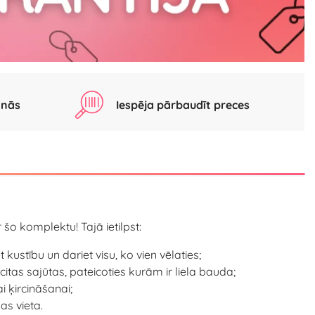
anās
Iespēja pārbaudīt preces
 šo komplektu! Tajā ietilpst:
kustību un dariet visu, ko vien vēlaties;
itas sajūtas, pateicoties kurām ir liela bauda;
 ķircināšanai;
as vieta.