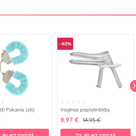
-40%
i Pūkainis (zili)
Vagīnas paplatinātājs
€
8.97 €
14.95 €
IELIKT GROZĀ
IELIKT GROZĀ