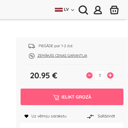
LV
PIEGĀDE par 1-2 d.d.
ZEMĀKĀS CENAS GARANTIJA
20.95
€
–
+
IELIKT GROZĀ
Uz vēlmju sarakstu
Salīdzināt