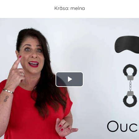
Krāsa: melna
Play
Video