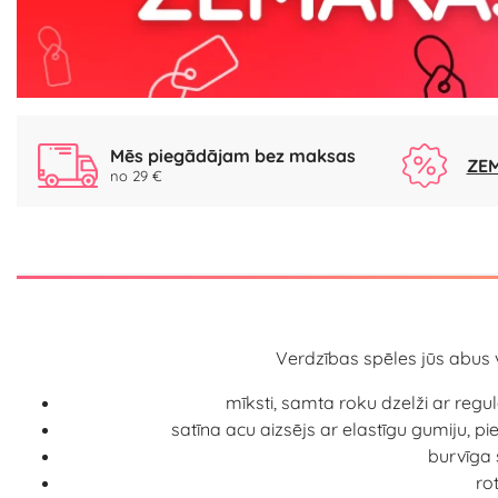
Mēs piegādājam bez maksas
ZEM
no 29 €
Verdzības spēles jūs abus vi
mīksti, samta roku dzelži ar regul
satīna acu aizsējs ar elastīgu gumiju, p
burvīga 
ro