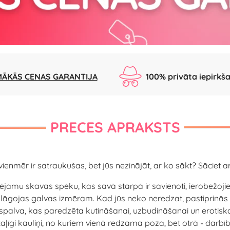
ĀKĀS CENAS GARANTIJA
100% privāta iepirkš
PRECES APRAKSTS
enmēr ir satraukušas, bet jūs nezinājāt, ar ko sākt? Sāciet ar
ējamu skavas spēku, kas savā starpā ir savienoti, ierobežojiet 
ielāgojas galvas izmēram. Kad jūs neko neredzat, pastiprinās c
spalva, kas paredzēta kutināšanai, uzbudināšanai un erotiskai
taļīgi kauliņi, no kuriem vienā redzama poza, bet otrā - darbīb