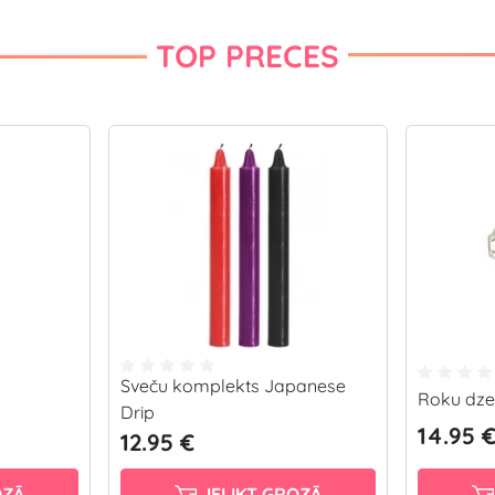
TOP PRECES
Sveču komplekts Japanese
Roku dzelž
Drip
14.95 
12.95 €
OZĀ
IELIKT GROZĀ