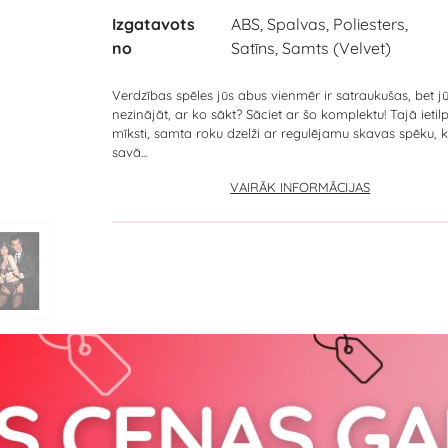
Izgatavots
ABS, Spalvas, Poliesters,
no
Satīns, Samts (Velvet)
Verdzības spēles jūs abus vienmēr ir satraukušas, bet j
nezinājāt, ar ko sākt? Sāciet ar šo komplektu! Tajā ietilp
mīksti, samta roku dzelži ar regulējamu skavas spēku, 
savā...
VAIRĀK INFORMĀCIJAS