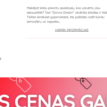
Meklējat kādu pikantu apakšveļu, kas uzsvērtu jūsu
seksualitāti? Tad “Donna Dream” atvērtās biksītes ir tieš
Tiklīdz ienāksiet guļamistabā, tās palīdzēs radīt karstu
atmosfēru un nepaliks...
VAIRĀK INFORMĀCIJAS