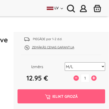
LV
ive
PIEGĀDE par 1-2 d.d.
ZEMĀKĀS CENAS GARANTIJA
Izmērs
12.95
€
–
+
IELIKT GROZĀ