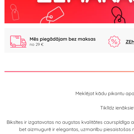
Mēs piegādājam bez maksas
ZEM
no 29 €
Meklējat kādu pikantu apak
Tiklīdz ienāksi
Biksītes ir izgatavotas no augstas kvalitātes caurspīdīga 
bet aizmugurē ir elegantas, uzmanību piesaistošas m