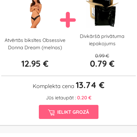
Divkāršā privātuma
Atvērtās biksītes Obsessive
iepakojums
Donna Dream (melnas)
0.99 €
12.95 €
0.79 €
13.74 €
Komplekta cena
Jūs ietaupāt :
0.20 €
IELIKT GROZĀ