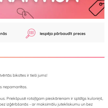
anās
Iespēja pārbaudīt preces
tās biksītes ir tieši jums!
iks nepamanītas.
mus. Priekšpusē rotaļīgam pieskārienam ir spīdīgs kuloniņš,
t bez izģērbšanās - ar maksimālu jutekliskumu un bez