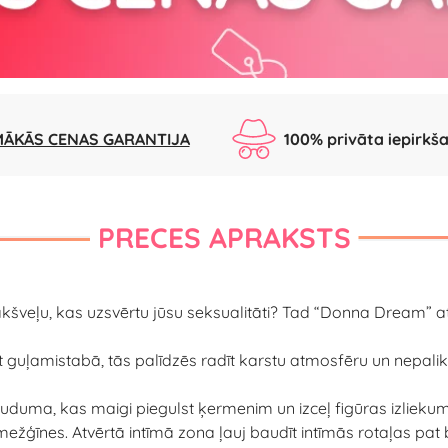
ĀKĀS CENAS GARANTIJA
100% privāta iepirkš
PRECES APRAKSTS
šveļu, kas uzsvērtu jūsu seksualitāti? Tad “Donna Dream” atvēr
et guļamistabā, tās palīdzēs radīt karstu atmosfēru un nepal
auduma, kas maigi piegulst ķermenim un izceļ figūras izlieku
ežģīnes. Atvērtā intīmā zona ļauj baudīt intīmās rotaļas pa