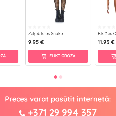
Zeķubikses Snake
Biksītes 
9.95 €
11.95 €
OZĀ
IELIKT GROZĀ
Preces varat pasūtīt internetā:
+371 29 994 357