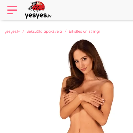
yesyes.lv
Seksuāla apakšveļa
Biksītes un stringi