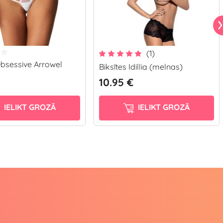
(1)
Obsessive Arrowel
Biksītes Idillia (melnas)
10.95 €
IELIKT GROZĀ
IELIKT GROZĀ