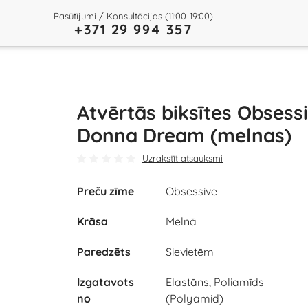
Pasūtījumi / Konsultācijas (11:00-19:00)
+371 29 994 357
Atvērtās biksītes Obsess
Donna Dream (melnas)
Uzrakstīt atsauksmi
Preču zīme
Obsessive
Krāsa
Melnā
Paredzēts
Sievietēm
Izgatavots
Elastāns, Poliamīds
no
(Polyamid)