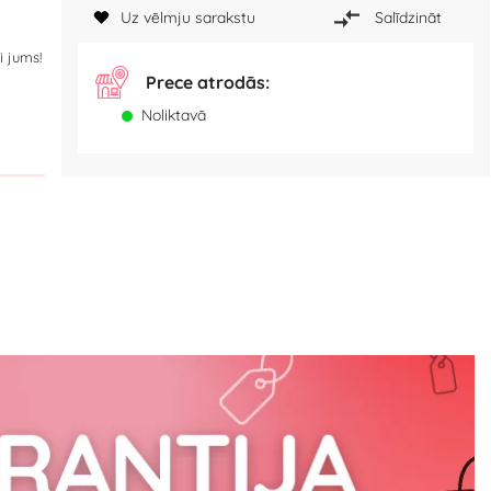
Uz vēlmju sarakstu
Salīdzināt
i jums!
Prece atrodās:
Noliktavā