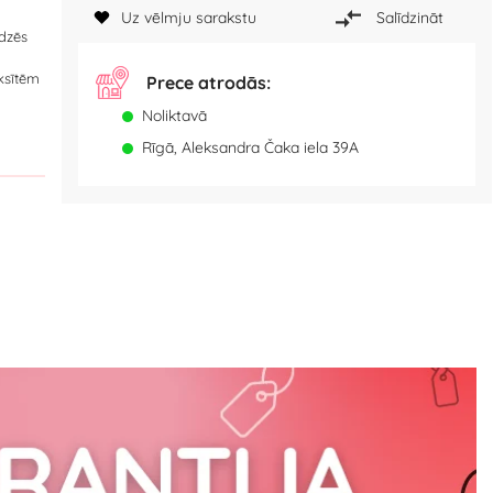
Uz vēlmju sarakstu
Salīdzināt
īdzēs
iksītēm
Prece atrodās:
Noliktavā
Rīgā, Aleksandra Čaka iela 39A