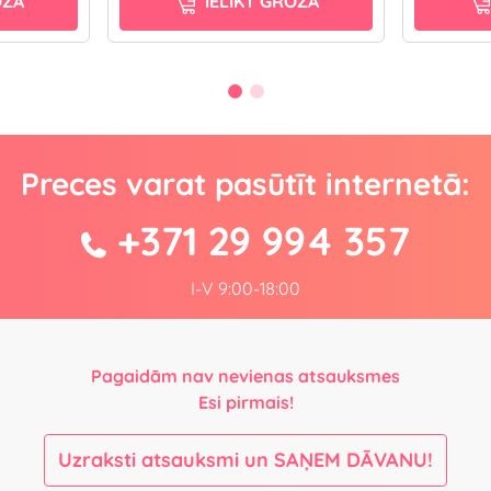
OZĀ
IELIKT GROZĀ
Preces varat pasūtīt internetā:
+371 29 994 357
I-V 9:00-18:00
Pagaidām nav nevienas atsauksmes
Esi pirmais!
Uzraksti atsauksmi un SAŅEM DĀVANU!