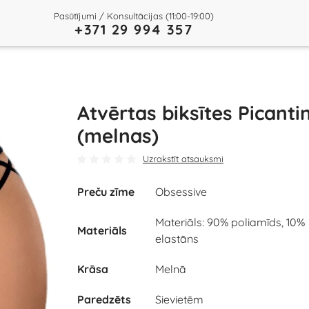
Pasūtījumi / Konsultācijas (11:00-19:00)
+371 29 994 357
Atvērtas biksītes Picanti
(melnas)
Uzrakstīt atsauksmi
Preču zīme
Obsessive
Materiāls: 90% poliamīds, 10%
Materiāls
elastāns
Krāsa
Melnā
Paredzēts
Sievietēm