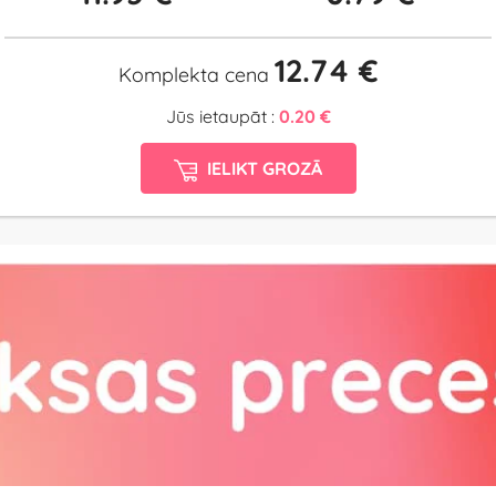
12.74 €
Komplekta cena
Jūs ietaupāt :
0.20 €
IELIKT GROZĀ