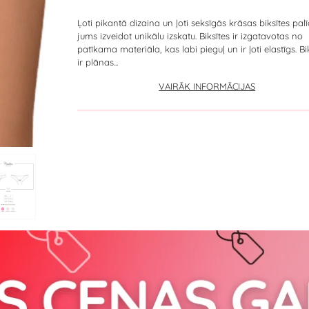
Ļoti pikantā dizaina un ļoti seksīgās krāsas biksītes pal
jums izveidot unikālu izskatu. Biksītes ir izgatavotas no
patīkama materiāla, kas labi pieguļ un ir ļoti elastīgs. B
ir plānas...
VAIRĀK INFORMĀCIJAS