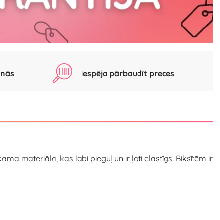
anās
Iespēja pārbaudīt preces
ama materiāla, kas labi pieguļ un ir ļoti elastīgs. Biksītēm ir
.