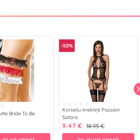
-50%
Korsešu krekliņš Passion
vīte Bride To Be
Satara
9.47 €
18.95 €