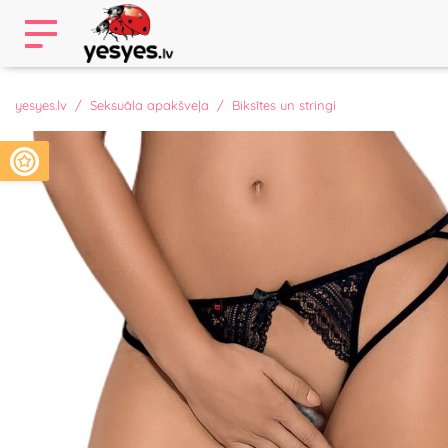
yesyes.lv
Seksuāla apakšveļa
Biksītes un stringi