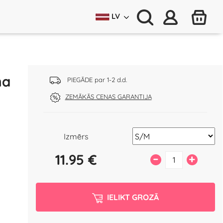
LV
na
PIEGĀDE par 1-2 d.d.
ZEMĀKĀS CENAS GARANTIJA
Izmērs
11.95
€
–
+
IELIKT GROZĀ