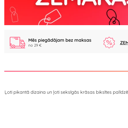
Mēs piegādājam bez maksas
ZEM
no 29 €
Ļoti pikantā dizaina un ļoti seksīgās krāsas biksītes palīdzēs