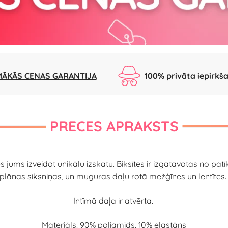
ĀKĀS CENAS GARANTIJA
100% privāta iepirkš
PRECES APRAKSTS
 jums izveidot unikālu izskatu. Biksītes ir izgatavotas no patīk
plānas siksniņas, un muguras daļu rotā mežģīnes un lentītes
Intīmā daļa ir atvērta.
Materiāls: 90% poliamīds, 10% elastāns