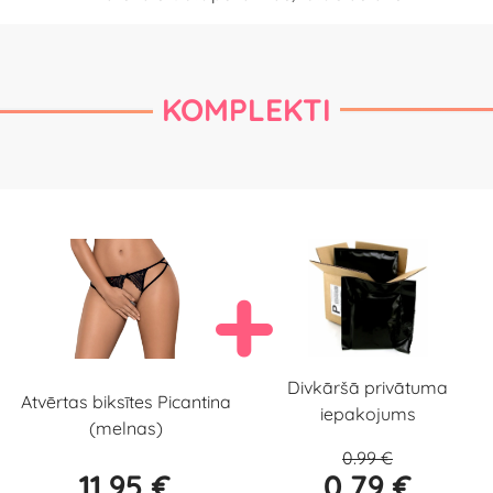
KOMPLEKTI
Divkāršā privātuma
Atvērtas biksītes Picantina
iepakojums
(melnas)
0.99 €
11.95 €
0.79 €