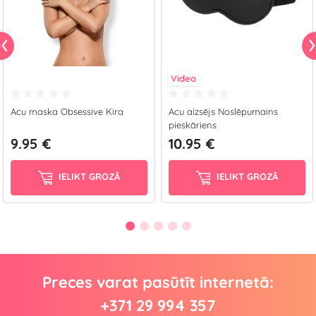
Video
Acu maska Obsessive Kira
Acu aizsējs Noslēpumains
pieskāriens
9.95 €
10.95 €
IELIKT GROZĀ
IELIKT GROZĀ
Preces varat pasūtīt internetā:
+371 29 994 357