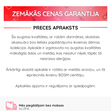
PRECES APRAKSTS
Šis augstas kvalitātes, ar rokām darinātais, skaistais
aksesuārs būs lielisks papildinājums ikvienas dāmas
kolekcijai. Apkakle ir izgatavota no augstas kvalitātes
mākslīgās ādas un metāla, kas nesatur niķeli, tāpēc tā
neizraisa alerģijas.
Ārkārtīgi skaistā apkakle ir rotāta ar metāla sirsniņu, un tā
iepriecinās ikvienu BDSM cienītāju.
Apkakles apjoms ir regulējams ar spiedpogām.
Mēs piegādājam bez maksas
no 29 €