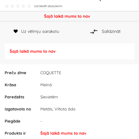
Uzrakstīt atsauksmi
Šajā laikā mums to nav
Uz vēlmju sarakstu
Salīdzināt
Šajā laikā mums to nav
Preču zīme
COQUETTE
Krāsa
Melnā
Paredzēts
Sievietēm
Izgatavots no
Metāls, Viltota āda
Piegāde
-
Produkts ir
Šajā laikā mums to nav