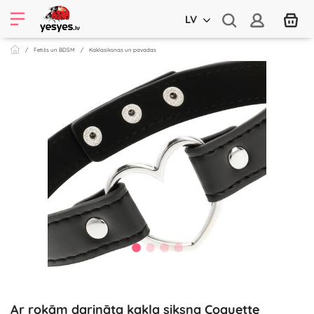
LV
Fetišs un BDSM
Kaklasiksnas un pavadas
Ar rokām darināta kakla siksna Coquette