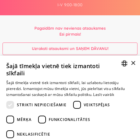
I-V 9:00-18:00
Pagaidām nav nevienas atsauksmes
Esi pirmais!
Uzraksti atsauksmi un SAŅEM DĀVANU!
×
Šajā tīmekļa vietnē tiek izmantoti
Ievērībai: Yesyes.lv satur atklātu seksuālu informāciju un attēlus. Lietot
sīkfaili
šo vietni vari tikai no 18 gadu vecuma.
LATVIAN
Šajā tīmekļa vietnē tiek izmantoti sīkfaili, lai uzlabotu lietotāju
pieredzi. Izmantojot mūsu tīmekļa vietni, jūs piekrītat visu sīkfailu
RUSSIAN
TURPINIET
izmantošanai saskaņā ar mūsu sīkfailu politiku.
Lasīt vairāk
ROTAĻĀTIES
STRIKTI NEPIECIEŠAMIE
VEIKTSPĒJAS
+371 29 994 357
MĒRĶA
FUNKCIONALITĀTES
info@yesyes.lv
NEKLASIFICĒTIE
facebook.com/yesyes.lv