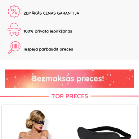
ZEMĀKĀS CENAS GARANTIJA
100% privāta iepirkšanās
Iespēja pārbaudīt preces
TOP PRECES