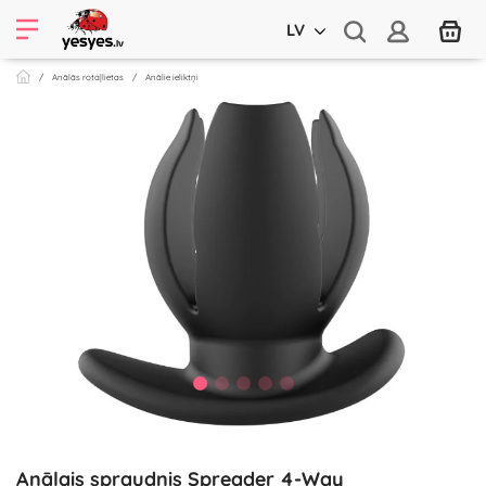
LV
Anālās rotaļlietas
Anālie ieliktņi
Anālais spraudnis Spreader 4-Way