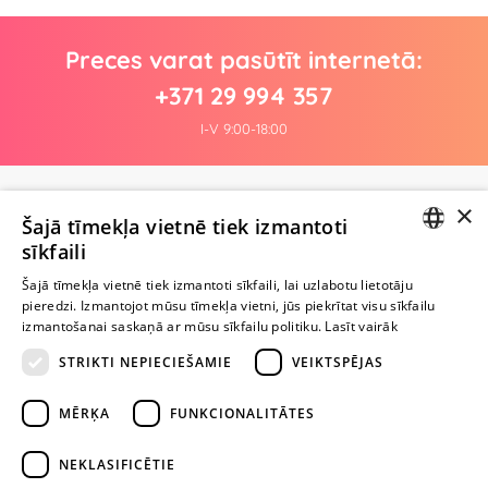
Preces varat pasūtīt internetā:
+371 29 994 357
I-V 9:00-18:00
×
Pagaidām nav nevienas atsauksmes
Šajā tīmekļa vietnē tiek izmantoti
Esi pirmais!
sīkfaili
LATVIAN
Uzraksti atsauksmi un SAŅEM DĀVANU!
Šajā tīmekļa vietnē tiek izmantoti sīkfaili, lai uzlabotu lietotāju
pieredzi. Izmantojot mūsu tīmekļa vietni, jūs piekrītat visu sīkfailu
RUSSIAN
izmantošanai saskaņā ar mūsu sīkfailu politiku.
Lasīt vairāk
Ievērībai: Yesyes.lv satur atklātu seksuālu informāciju un attēlus. Lietot
STRIKTI NEPIECIEŠAMIE
VEIKTSPĒJAS
šo vietni vari tikai no 18 gadu vecuma.
MĒRĶA
FUNKCIONALITĀTES
TURPINIET
ROTAĻĀTIES
NEKLASIFICĒTIE