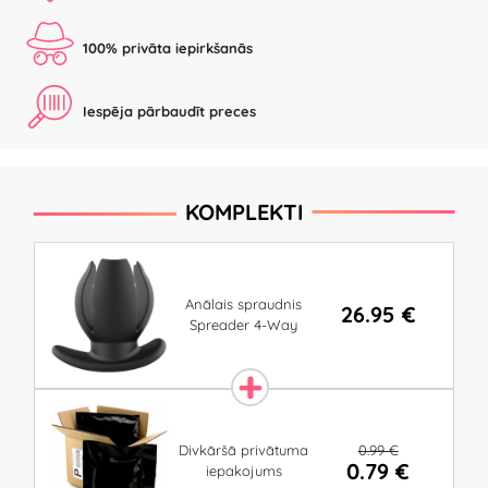
100% privāta iepirkšanās
Iespēja pārbaudīt preces
KOMPLEKTI
Anālais spraudnis
26.95 €
Spreader 4-Way
0.99 €
Divkāršā privātuma
0.79 €
iepakojums