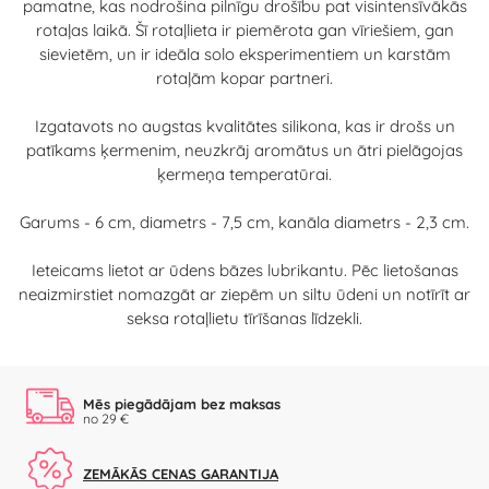
pamatne, kas nodrošina pilnīgu drošību pat visintensīvākās
rotaļas laikā. Šī rotaļlieta ir piemērota gan vīriešiem, gan
sievietēm, un ir ideāla solo eksperimentiem un karstām
rotaļām kopar partneri.
Izgatavots no augstas kvalitātes silikona, kas ir drošs un
patīkams ķermenim, neuzkrāj aromātus un ātri pielāgojas
ķermeņa temperatūrai.
Garums - 6 cm, diametrs - 7,5 cm, kanāla diametrs - 2,3 cm.
Ieteicams lietot ar ūdens bāzes lubrikantu. Pēc lietošanas
neaizmirstiet nomazgāt ar ziepēm un siltu ūdeni un notīrīt ar
seksa rotaļlietu tīrīšanas līdzekli.
Mēs piegādājam bez maksas
no 29 €
ZEMĀKĀS CENAS GARANTIJA