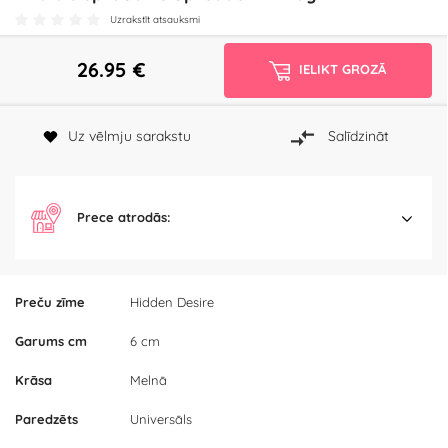
Uzrakstīt atsauksmi
26.95
€
IELIKT GROZĀ
Uz vēlmju sarakstu
Salīdzināt
Prece atrodās:
Preču zīme
Hidden Desire
Garums cm
6 cm
Krāsa
Melnā
Paredzēts
Universāls