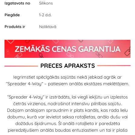
Izgatavots no
Silikons
Piegāde
1-2 d.d.
Produkts ir
Noliktavā
PRECES APRAKSTS
Iegrimstiet spēcīgākās sajūtās nekā jebkad agrāk ar
“Spreader 4-Way” – patiesiem anālās ekstāzes meklētājiem.
“Spreader 4-Way” ir izstrādāts, lai viegli iekļūtu un izplestos
četrās virzienos, nodrošinot intensīvu pilnības sajūtu.
Dobjam anālajam spraudnim ir plats kanāls, kas rada lielu
dobumu, kurā var ievietot seksa rotaļlietas, anālo dušu vai
dažādus šķidrumus. Šī anālā rotaļlieta ir paredzēta
pieredzējušiem anālās baudas entuziastiem un tai ir plaša