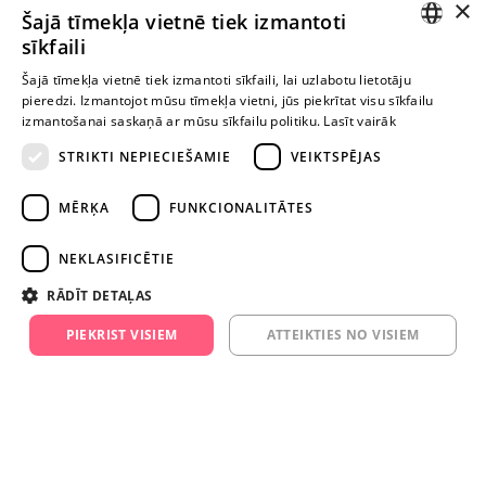
×
Pagaidām nav nevienas atsauksmes
Šajā tīmekļa vietnē tiek izmantoti
Esi pirmais!
sīkfaili
LATVIAN
Uzraksti atsauksmi un SAŅEM DĀVANU!
Šajā tīmekļa vietnē tiek izmantoti sīkfaili, lai uzlabotu lietotāju
pieredzi. Izmantojot mūsu tīmekļa vietni, jūs piekrītat visu sīkfailu
RUSSIAN
izmantošanai saskaņā ar mūsu sīkfailu politiku.
Lasīt vairāk
Ievērībai: Yesyes.lv satur atklātu seksuālu informāciju un attēlus. Lietot
STRIKTI NEPIECIEŠAMIE
VEIKTSPĒJAS
šo vietni vari tikai no 18 gadu vecuma.
MĒRĶA
FUNKCIONALITĀTES
TURPINIET
ROTAĻĀTIES
NEKLASIFICĒTIE
RĀDĪT DETAĻAS
+371 29 994 357
PIEKRIST VISIEM
ATTEIKTIES NO VISIEM
info@yesyes.lv
facebook.com/yesyes.lv
Instagram/yesyes.lv