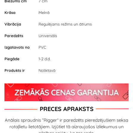
Biezums cm
7 cm
Krāsa
Melnā
Vibrācija
Regulējams režīms un ātrums
Paredzēts
Universāls
Izgatavots no
PVC
Piegāde
1-2 d.d.
Produkts ir
Noliktavā
PRECES APRAKSTS
Anālais spraudnis “Rigger” ir paredzēts pieredzējušiem seksa
rotaļlietu lietotājiem. Izjūtiet tā aizraujošos izliekumus un