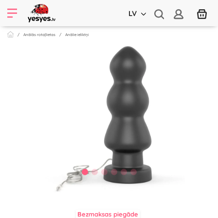
LV
Anālās rotaļlietas
Anālie ieliktņi
Bezmaksas piegāde