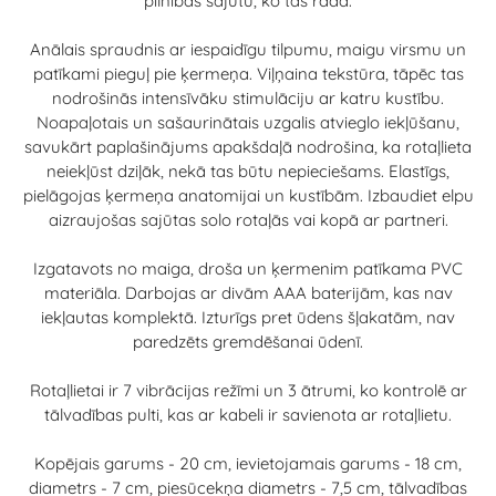
pilnības sajūtu, ko tas rada.
Anālais spraudnis ar iespaidīgu tilpumu, maigu virsmu un
patīkami pieguļ pie ķermeņa. Viļņaina tekstūra, tāpēc tas
nodrošinās intensīvāku stimulāciju ar katru kustību.
Noapaļotais un sašaurinātais uzgalis atvieglo iekļūšanu,
savukārt paplašinājums apakšdaļā nodrošina, ka rotaļlieta
neiekļūst dziļāk, nekā tas būtu nepieciešams. Elastīgs,
pielāgojas ķermeņa anatomijai un kustībām. Izbaudiet elpu
aizraujošas sajūtas solo rotaļās vai kopā ar partneri.
Izgatavots no maiga, droša un ķermenim patīkama PVC
materiāla. Darbojas ar divām AAA baterijām, kas nav
iekļautas komplektā. Izturīgs pret ūdens šļakatām, nav
paredzēts gremdēšanai ūdenī.
Rotaļlietai ir 7 vibrācijas režīmi un 3 ātrumi, ko kontrolē ar
tālvadības pulti, kas ar kabeli ir savienota ar rotaļlietu.
Kopējais garums - 20 cm, ievietojamais garums - 18 cm,
diametrs - 7 cm, piesūcekņa diametrs - 7,5 cm, tālvadības