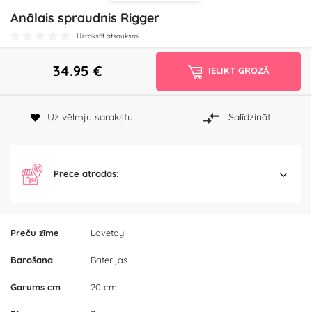
Anālais spraudnis Rigger
Uzrakstīt atsauksmi
34.95
€
IELIKT GROZĀ
Uz vēlmju sarakstu
Salīdzināt
Prece atrodās:
Preču zīme
Lovetoy
Barošana
Baterijas
Garums cm
20 cm