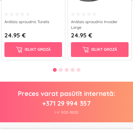
Anālais spraudnis Tunelis
Anālais spraudnis Invader
Large
24.95 €
24.95 €
IELIKT GROZĀ
IELIKT GROZĀ
Preces varat pasūtīt internetā:
+371 29 994 357
I-V 9:00-18:00