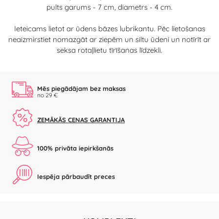
pults garums - 7 cm, diametrs - 4 cm.
Ieteicams lietot ar ūdens bāzes lubrikantu. Pēc lietošanas
neaizmirstiet nomazgāt ar ziepēm un siltu ūdeni un notīrīt ar
seksa rotaļlietu tīrīšanas līdzekli.
Mēs piegādājam bez maksas
no 29 €
ZEMĀKĀS CENAS GARANTIJA
100% privāta iepirkšanās
Iespēja pārbaudīt preces