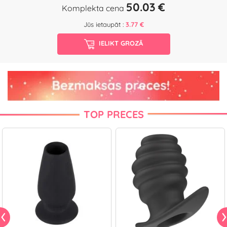
50.03 €
Komplekta cena
Jūs ietaupāt :
3.77 €
IELIKT GROZĀ
TOP PRECES