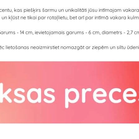
centu, kas piešķirs šarmu un unikalitāti jūsu intīmajam vakar
un kļūst ne tikai par rotaļlietu, bet arī par intīmā vakara kulm
arums - 14 cm, ievietojamais garums - 6 cm, diametrs - 2,7 c
c lietošanas neaizmirstiet nomazgāt ar ziepēm un siltu ūdeni un 