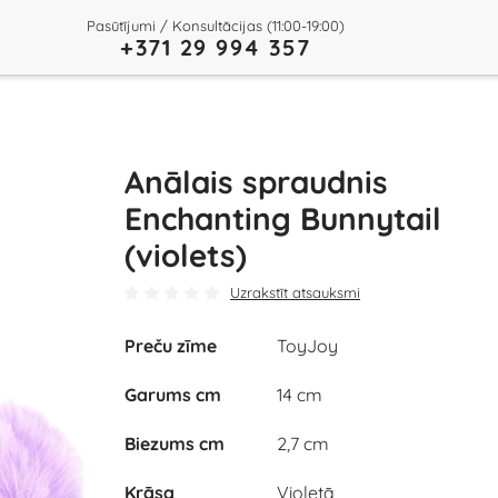
Pasūtījumi / Konsultācijas (11:00-19:00)
+371 29 994 357
Anālais spraudnis
Enchanting Bunnytail
(violets)
Uzrakstīt atsauksmi
Preču zīme
ToyJoy
Garums cm
14 cm
Biezums cm
2,7 cm
Krāsa
Violetā