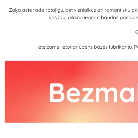
Zaķa aste rada rotaļīgu, bet vienlaikus arī romantisku ak
kas ļauj pilnībā iegrimt baudas pasaulē 
G
Ieteicams lietot ar ūdens bāzes lubrikantu. Pē