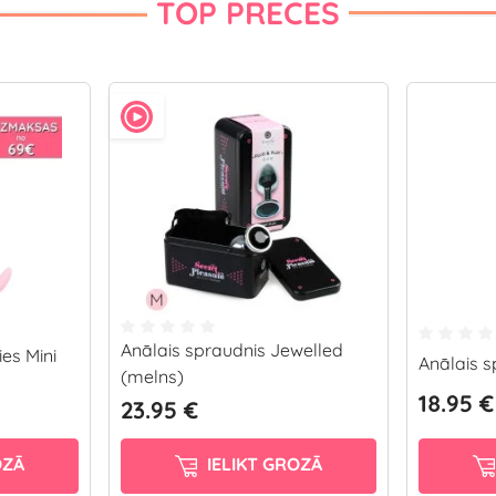
TOP PRECES
Anālais spraudnis Jewelled
ies Mini
Anālais s
(melns)
18.95 €
23.95 €
OZĀ
IELIKT GROZĀ