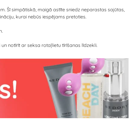
am. Šī simpātiskā, maigā astīte sniedz neparastas sajūtas,
ināciju, kurai nebūs iespējams pretoties.
m.
notīrīt ar seksa rotaļlietu tīrīšanas līdzekli.