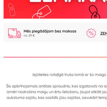
Mēs piegādājam bez maksas
ZEM
no 29 €
Iejūtieties rotaļīgā truša lomā ar šo maigo
Šis apbrīnojamais anālais spraudnis, kas izgatavots no
izmēri nodrošina maigu un ērtu lietošanu, ļaujot atklāt ja
aukstuma sajūtu, kas sasildīs jūsu sajūtas, savukārt temper