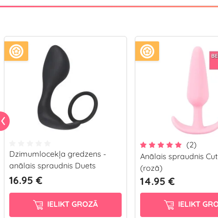
(2)
Dzimumlocekļa gredzens -
Anālais spraudnis Cut
anālais spraudnis Duets
(rozā)
16.95 €
14.95 €
IELIKT GROZĀ
IELIKT GR