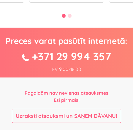
Preces varat pasūtīt internetā:
+371 29 994 357
I-V 9:00-18:00
Pagaidām nav nevienas atsauksmes
Esi pirmais!
Uzraksti atsauksmi un SAŅEM DĀVANU!