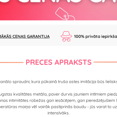
ĀKĀS CENAS GARANTIJA
100% privāta iepirkš
PRECES APRAKSTS
 anālo spraudni, kura pūkainā truša astes imitācija būs lielis
 augstas kvalitātes metāla, paver durvis jauniem intīmiem p
unas intimitātes robežas gan iesācējiem, gan pieredzējušiem lie
atūras maiņa vēl vairāk pastiprinās baudu - jūs varat to uzsil
intensīvāks.