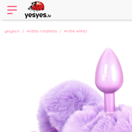
yesyes.lv
Anālās rotaļlietas
Anālie ieliktņi