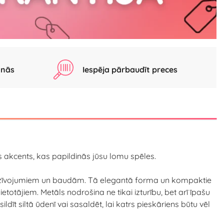
anās
Iespēja pārbaudīt preces
ks akcents, kas papildinās jūsu lomu spēles.
iedzīvojumiem un baudām. Tā elegantā forma un kompaktie
totājiem. Metāls nodrošina ne tikai izturību, bet arī īpašu
dīt siltā ūdenī vai sasaldēt, lai katrs pieskāriens būtu vēl