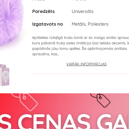
Paredzēts
Universāls
Izgatavots no
Metāls, Poliesters
Iejūtieties rotaļīgā truša lomā ar šo maigo anālo spraud
kura pūkainā truša astes imitācija būs lielisks akcents, 
papildinās jūsu lomu spēles. Šis apbrīnojamais anālais
spraudnis, kas...
VAIRĀK INFORMĀCIJAS