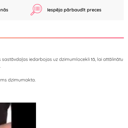
anās
Iespēja pārbaudīt preces
 sastāvdaļas iedarbojas uz dzimumlocekli tā, lai attālinātu
.
pirms dzimumakta.