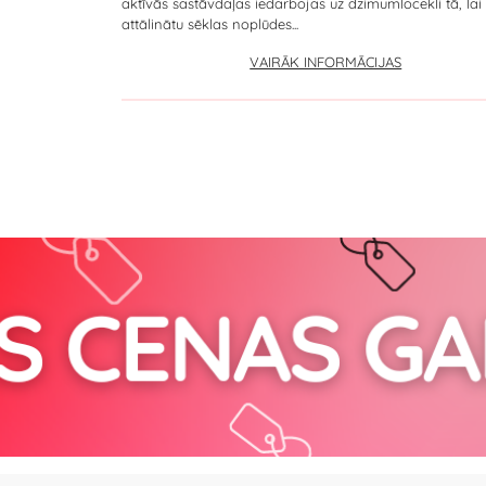
aktīvās sastāvdaļas iedarbojas uz dzimumlocekli tā, lai
attālinātu sēklas noplūdes...
VAIRĀK INFORMĀCIJAS