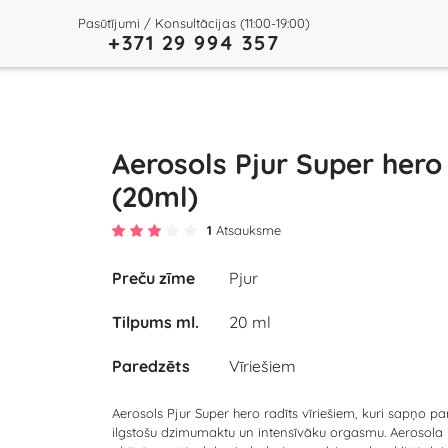
Pasūtījumi / Konsultācijas (11:00-19:00)
+371 29 994 357
Aerosols Pjur Super hero
(20ml)
1
Atsauksme
Preču zīme
Pjur
Tilpums ml.
20 ml
Paredzēts
Vīriešiem
Aerosols Pjur Super hero radīts vīriešiem, kuri sapņo pa
ilgstošu dzimumaktu un intensīvāku orgasmu. Aerosola