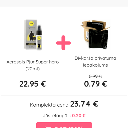
Divkāršā privātuma
Aerosols Pjur Super hero
iepakojums
(20ml)
0.99 €
22.95 €
0.79 €
23.74 €
Komplekta cena
Jūs ietaupāt :
0.20 €