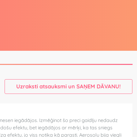
Uzraksti atsauksmi un SAŅEM DĀVANU!
nesen iegādājos. Izmēģinot šo preci gaidīju nedaudz
ildošu efektu, bet iegādājos ar mērķi, ka tas sniegs
 efektu, jo viss notika kā parasti. Aerosolu bija viegli