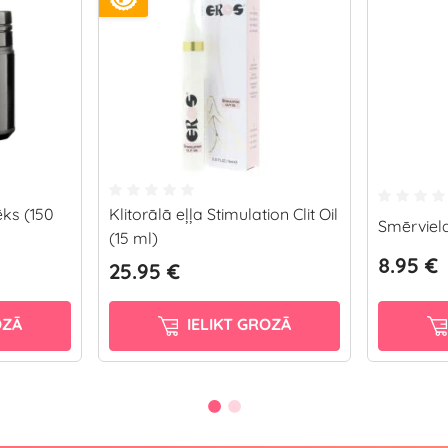
ēks (150
Klitorālā eļļa Stimulation Clit Oil
Smērviela
(15 ml)
8.95 €
25.95 €
OZĀ
IELIKT GROZĀ