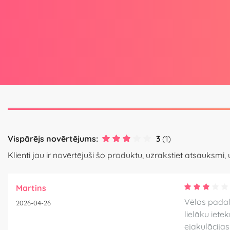
Vispārējs novērtējums:
3
(1)
Klienti jau ir novērtējuši šo produktu, uzrakstiet atsauksmi,
Martins
Vēlos padal
2026-04-26
lielāku iete
ejakulācijas