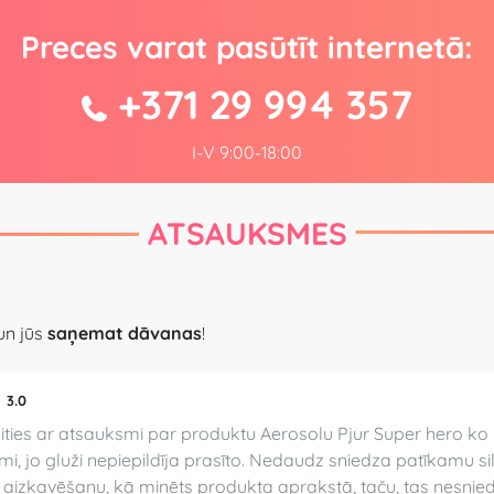
Preces varat pasūtīt internetā:
+371 29 994 357
I-V 9:00-18:00
ATSAUKSMES
 un jūs
saņemat dāvanas
!
3.0
ities ar atsauksmi par produktu Aerosolu Pjur Super hero ko 
kmi, jo gluži nepiepildīja prasīto. Nedaudz sniedza patīkamu s
 aizkavēšanu, kā minēts produkta aprakstā, taču, tas nesniedza