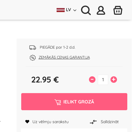
LV
PIEGĀDE par 1-2 d.d.
ZEMĀKĀS CENAS GARANTIJA
22.95
€
–
+
IELIKT GROZĀ
Uz vēlmju sarakstu
Salīdzināt
r