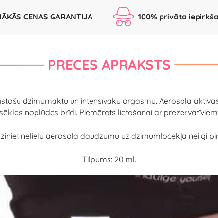
ĀKĀS CENAS GARANTIJA
100% privāta iepirkš
PRECES APRAKSTS
ilgstošu dzimumaktu un intensīvāku orgasmu. Aerosola aktīvās
sēklas noplūdes brīdi. Piemērots lietošanai ar prezervatīviem
dziniet nelielu aerosola daudzumu uz dzimumlocekļa neilgi 
Tilpums: 20 ml.