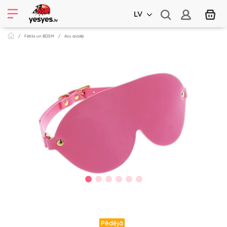
LV
Fetišs un BDSM
Acu aizsēji
Pēdējā