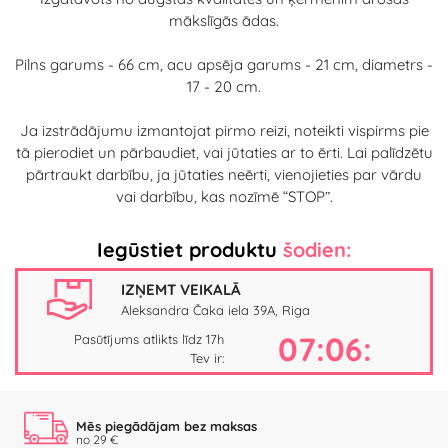
mākslīgās ādas.
Pilns garums - 66 cm, acu apsēja garums - 21 cm, diametrs -
17 - 20 cm.
Ja izstrādājumu izmantojat pirmo reizi, noteikti vispirms pie
tā pierodiet un pārbaudiet, vai jūtaties ar to ērti. Lai palīdzētu
pārtraukt darbību, ja jūtaties neērti, vienojieties par vārdu
vai darbību, kas nozīmē “STOP”.
Iegūstiet produktu
šodien:
IZŅEMT VEIKALĀ
Aleksandra Čaka iela 39A, Riga
07:06:
Pasūtījums atlikts līdz 17h
Tev ir:
Mēs piegādājam bez maksas
no 29 €