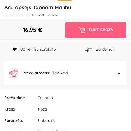
Acu apsējs Taboom Malibu
Uzrakstīt atsauksmi
16.95
€
IELIKT GROZĀ
Uz vēlmju sarakstu
Salīdzināt
1 veikalā
Prece atrodās:
Preču zīme
Taboom
Krāsa
Rozā
Paredzēts
Universāls