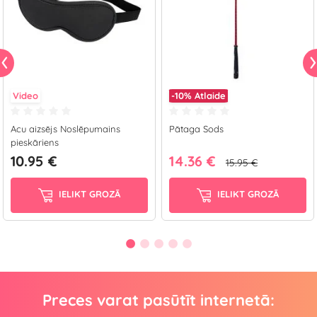
Video
-10%
Atlaide
Acu aizsējs Noslēpumains
Pātaga Sods
pieskāriens
10.95 €
14.36 €
15.95 €
IELIKT GROZĀ
IELIKT GROZĀ
Preces varat pasūtīt internetā: