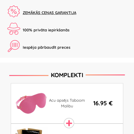
ZEMĀKĀS CENAS GARANTIJA
100% privāta iepirkšanās
Iespēja pārbaudīt preces
KOMPLEKTI
Acu apsējs Taboom
16.95 €
Malibu