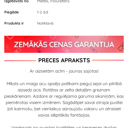
Izgatavots no
Metāls, Poliuretāns
Piegāde
1-2 d.d.
Produkts ir
Noliktavā
PRECES APRAKSTS
Ar aizsietām acīm - jaunas sajūtas!
Mīksts un maigs acu apsējs patīkami pieguļ sejai un pilnībā
aizsedz acis. Rotātas ar zelta detaļām greznam
pieskārienam. Aizdare ar regulējama garuma siksniņām, kas
piemērotas visiem izmēriem. Sagādājiet savai otrajai pusītei
ļoti kairinošu, bet vienlaikus aizraujošu vakaru un atraisiet
savas slēptākās fantāzijas.
Izgatavots no augstas kvalitātes un ķermenim drošas