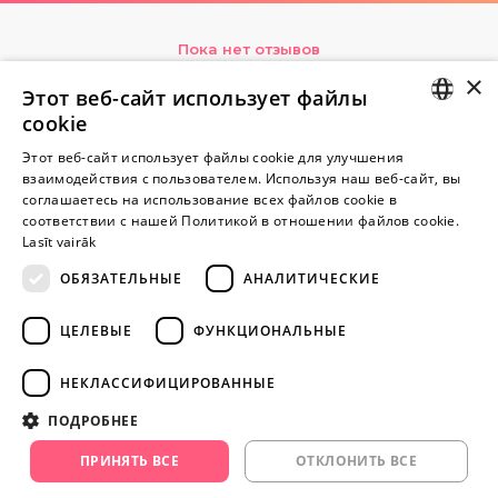
Пока нет отзывов
Будь первым!
×
Этот веб-сайт использует файлы
cookie
Напишите отзыв и ПОЛУЧИТЕ ПОДАРОК!
LATVIAN
Этот веб-сайт использует файлы cookie для улучшения
взаимодействия с пользователем. Используя наш веб-сайт, вы
Внимание! Yesyes.lv содержит откровенную сексуальную
RUSSIAN
соглашаетесь на использование всех файлов cookie в
информацию и изо.
соответствии с нашей Политикой в ​​отношении файлов cookie.
Lasīt vairāk
ОБЯЗАТЕЛЬНЫЕ
АНАЛИТИЧЕСКИЕ
ПРОДОЛЖАЙТЕ
ИГРАТЬ
ЦЕЛЕВЫЕ
ФУНКЦИОНАЛЬНЫЕ
+371 29 994 357
НЕКЛАССИФИЦИРОВАННЫЕ
info@yesyes.lv
ПОДРОБНЕЕ
facebook.com/yesyes.lv
ПРИНЯТЬ ВСЕ
ОТКЛОНИТЬ ВСЕ
Instagram/yesyes.lv