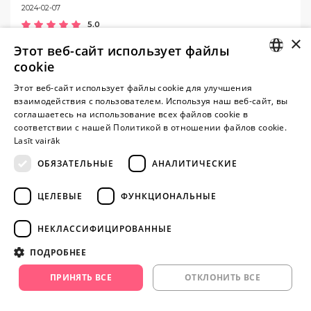
2024-02-07
5.0
×
Лучший подарок, который я могла получить
Этот веб-сайт использует файлы
cookie
LATVIAN
Этот веб-сайт использует файлы cookie для улучшения
взаимодействия с пользователем. Используя наш веб-сайт, вы
RUSSIAN
Внимание! Yesyes.lv содержит откровенную сексуальную
соглашаетесь на использование всех файлов cookie в
соответствии с нашей Политикой в ​​отношении файлов cookie.
информацию и изо.
Lasīt vairāk
ОБЯЗАТЕЛЬНЫЕ
АНАЛИТИЧЕСКИЕ
ПРОДОЛЖАЙТЕ
ИГРАТЬ
ЦЕЛЕВЫЕ
ФУНКЦИОНАЛЬНЫЕ
+371 29 994 357
НЕКЛАССИФИЦИРОВАННЫЕ
info@yesyes.lv
ПОДРОБНЕЕ
facebook.com/yesyes.lv
ПРИНЯТЬ ВСЕ
ОТКЛОНИТЬ ВСЕ
Instagram/yesyes.lv