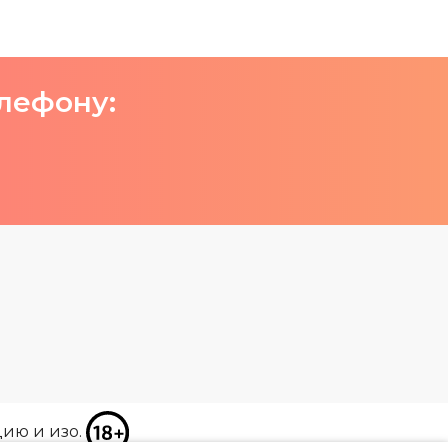
елефону:
цию и изо.