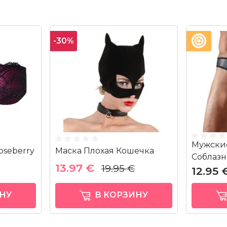
-30%
Мужски
oseberry
Маска Плохая Кошечка
Соблазн
13.97 €
19.95 €
12.95 
НУ
В КОРЗИНУ