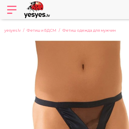
yesyes.lv
Фетиш и БДСМ
Фетиш одежда для мужчин