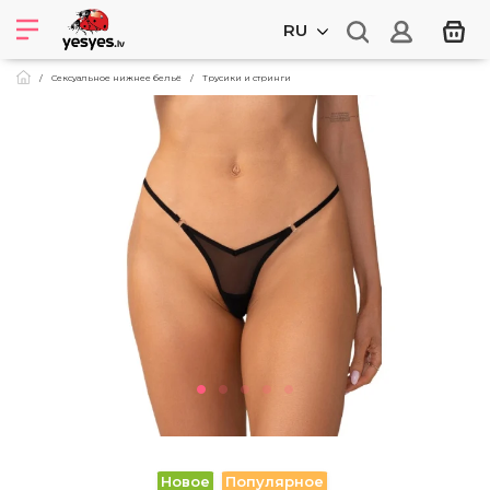
RU
Сексуальное нижнее бельё
Трусики и стринги
Новое
Популярное