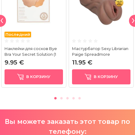
Последний
Наклейки для сосков Bye
Мастурбатор Sexy Librarian
Bra Your Secret Solution (1
Paige Spreadmore
пара)
9.95 €
11.95 €
В КОРЗИНУ
В КОРЗИНУ
Вы можете заказать этот товар по
телефону: