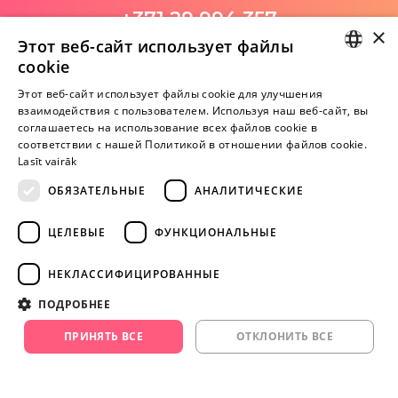
+371 29 994 357
×
Этот веб-сайт использует файлы
I-V 9:00-18:00
cookie
LATVIAN
Этот веб-сайт использует файлы cookie для улучшения
взаимодействия с пользователем. Используя наш веб-сайт, вы
Пока нет отзывов
RUSSIAN
соглашаетесь на использование всех файлов cookie в
Будь первым!
соответствии с нашей Политикой в ​​отношении файлов cookie.
Lasīt vairāk
Напишите отзыв и ПОЛУЧИТЕ ПОДАРОК!
ОБЯЗАТЕЛЬНЫЕ
АНАЛИТИЧЕСКИЕ
Внимание! Yesyes.lv содержит откровенную сексуальную
ЦЕЛЕВЫЕ
ФУНКЦИОНАЛЬНЫЕ
информацию и изо.
НЕКЛАССИФИЦИРОВАННЫЕ
ПРОДОЛЖАЙТЕ
ПОДРОБНЕЕ
ИГРАТЬ
ПРИНЯТЬ ВСЕ
ОТКЛОНИТЬ ВСЕ
+371 29 994 357
info@yesyes.lv