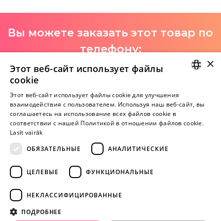
Вы можете заказать этот товар по
телефону:
×
+371 29 994 357
Этот веб-сайт использует файлы
cookie
I-V 9:00-18:00
LATVIAN
Этот веб-сайт использует файлы cookie для улучшения
взаимодействия с пользователем. Используя наш веб-сайт, вы
RUSSIAN
соглашаетесь на использование всех файлов cookie в
Пока нет отзывов
соответствии с нашей Политикой в ​​отношении файлов cookie.
Будь первым!
Lasīt vairāk
ОБЯЗАТЕЛЬНЫЕ
АНАЛИТИЧЕСКИЕ
Напишите отзыв и ПОЛУЧИТЕ ПОДАРОК!
ЦЕЛЕВЫЕ
ФУНКЦИОНАЛЬНЫЕ
Внимание! Yesyes.lv содержит откровенную сексуальную
информацию и изо.
НЕКЛАССИФИЦИРОВАННЫЕ
ПОДРОБНЕЕ
ПРОДОЛЖАЙТЕ