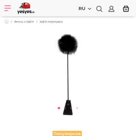
RU
Фетиш и БДСМ
БДСМ Аксессуары
Популярное