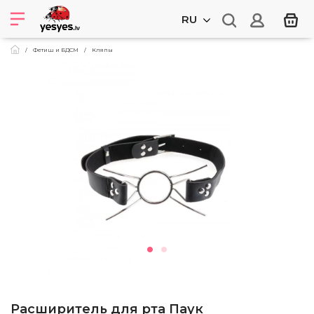
RU
Фетиш и БДСМ
Кляпы
Расширитель для рта Паук