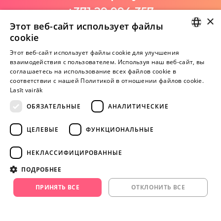
+371 29 994 357
×
Этот веб-сайт использует файлы
I-V 9:00-18:00
cookie
LATVIAN
Этот веб-сайт использует файлы cookie для улучшения
взаимодействия с пользователем. Используя наш веб-сайт, вы
Пока нет отзывов
RUSSIAN
соглашаетесь на использование всех файлов cookie в
Будь первым!
соответствии с нашей Политикой в ​​отношении файлов cookie.
Lasīt vairāk
Напишите отзыв и ПОЛУЧИТЕ ПОДАРОК!
ОБЯЗАТЕЛЬНЫЕ
АНАЛИТИЧЕСКИЕ
Внимание! Yesyes.lv содержит откровенную сексуальную
ЦЕЛЕВЫЕ
ФУНКЦИОНАЛЬНЫЕ
информацию и изо.
НЕКЛАССИФИЦИРОВАННЫЕ
ПРОДОЛЖАЙТЕ
ПОДРОБНЕЕ
ИГРАТЬ
ПРИНЯТЬ ВСЕ
ОТКЛОНИТЬ ВСЕ
+371 29 994 357
info@yesyes.lv