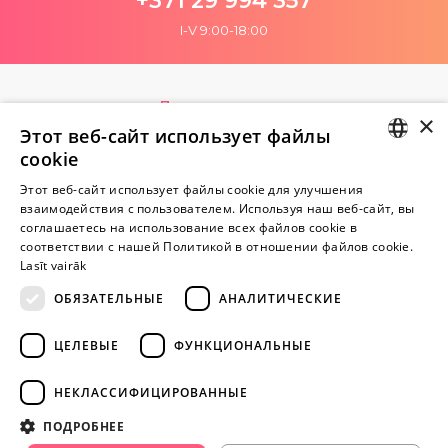
+371 29 994 357
I-V 9:00-18:00
Пока нет отзывов
×
Будь первым!
Этот веб-сайт использует файлы
cookie
Напишите отзыв и ПОЛУЧИТЕ ПОДАРОК!
LATVIAN
Этот веб-сайт использует файлы cookie для улучшения
взаимодействия с пользователем. Используя наш веб-сайт, вы
RUSSIAN
Внимание! Yesyes.lv содержит откровенную сексуальную
соглашаетесь на использование всех файлов cookie в
соответствии с нашей Политикой в ​​отношении файлов cookie.
информацию и изо.
Lasīt vairāk
ОБЯЗАТЕЛЬНЫЕ
АНАЛИТИЧЕСКИЕ
ПРОДОЛЖАЙТЕ
ИГРАТЬ
ЦЕЛЕВЫЕ
ФУНКЦИОНАЛЬНЫЕ
+371 29 994 357
НЕКЛАССИФИЦИРОВАННЫЕ
info@yesyes.lv
ПОДРОБНЕЕ