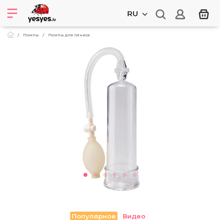
RU
Помпы
Помпы для пениса
Популярное
Видео