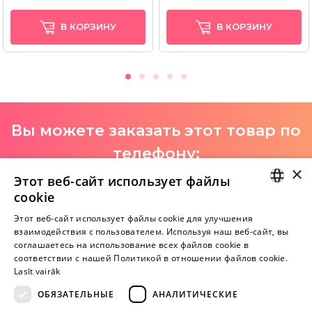
В КОРЗИНУ
В КОРЗИНУ
Вы можете заказать этот товар по
телефону:
×
+371 29 994 357
Этот веб-сайт использует файлы
cookie
I-V 9:00-18:00
LATVIAN
Этот веб-сайт использует файлы cookie для улучшения
взаимодействия с пользователем. Используя наш веб-сайт, вы
RUSSIAN
соглашаетесь на использование всех файлов cookie в
Пока нет отзывов
соответствии с нашей Политикой в ​​отношении файлов cookie.
Будь первым!
Lasīt vairāk
ОБЯЗАТЕЛЬНЫЕ
АНАЛИТИЧЕСКИЕ
Напишите отзыв и ПОЛУЧИТЕ ПОДАРОК!