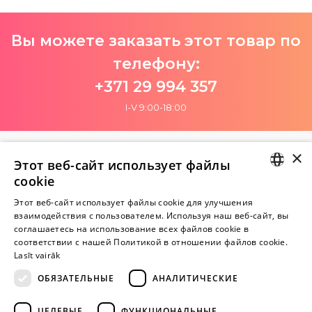
Вы можете заказать этот товар по
телефону:
+371 29 994 357
I-V 9:00-18:00
×
Пока нет отзывов
Этот веб-сайт использует файлы
Будь первым!
cookie
LATVIAN
Этот веб-сайт использует файлы cookie для улучшения
Напишите отзыв и ПОЛУЧИТЕ ПОДАРОК!
взаимодействия с пользователем. Используя наш веб-сайт, вы
RUSSIAN
соглашаетесь на использование всех файлов cookie в
соответствии с нашей Политикой в ​​отношении файлов cookie.
Внимание! Yesyes.lv содержит откровенную сексуальную
Lasīt vairāk
информацию и изо.
ОБЯЗАТЕЛЬНЫЕ
АНАЛИТИЧЕСКИЕ
ПРОДОЛЖАЙТЕ
ЦЕЛЕВЫЕ
ФУНКЦИОНАЛЬНЫЕ