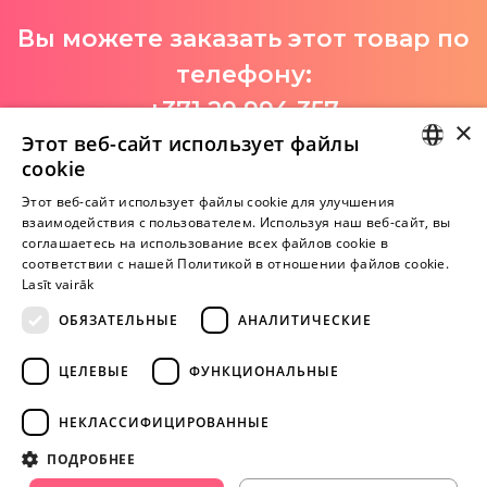
Вы можете заказать этот товар по
телефону:
+371 29 994 357
×
Этот веб-сайт использует файлы
I-V 9:00-18:00
cookie
LATVIAN
Этот веб-сайт использует файлы cookie для улучшения
взаимодействия с пользователем. Используя наш веб-сайт, вы
Пока нет отзывов
RUSSIAN
соглашаетесь на использование всех файлов cookie в
Будь первым!
соответствии с нашей Политикой в ​​отношении файлов cookie.
Lasīt vairāk
Напишите отзыв и ПОЛУЧИТЕ ПОДАРОК!
ОБЯЗАТЕЛЬНЫЕ
АНАЛИТИЧЕСКИЕ
Внимание! Yesyes.lv содержит откровенную сексуальную
ЦЕЛЕВЫЕ
ФУНКЦИОНАЛЬНЫЕ
информацию и изо.
НЕКЛАССИФИЦИРОВАННЫЕ
ПРОДОЛЖАЙТЕ
ПОДРОБНЕЕ
ИГРАТЬ