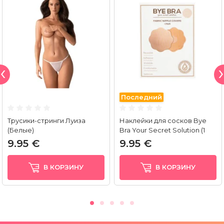
Последний
Трусики-стринги Луиза
Наклейки для сосков Bye
(Белые)
Bra Your Secret Solution (1
пара)
9.95 €
9.95 €
В КОРЗИНУ
В КОРЗИНУ