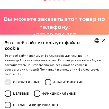
Вы можете заказать этот товар по
телефону:
+371 29 994 357
×
Этот веб-сайт использует файлы
I-V 9:00-18:00
cookie
LATVIAN
Этот веб-сайт использует файлы cookie для улучшения
взаимодействия с пользователем. Используя наш веб-сайт, вы
Пока нет отзывов
RUSSIAN
соглашаетесь на использование всех файлов cookie в
Будь первым!
соответствии с нашей Политикой в ​​отношении файлов cookie.
Lasīt vairāk
Напишите отзыв и ПОЛУЧИТЕ ПОДАРОК!
ОБЯЗАТЕЛЬНЫЕ
АНАЛИТИЧЕСКИЕ
Внимание! Yesyes.lv содержит откровенную сексуальную
ЦЕЛЕВЫЕ
ФУНКЦИОНАЛЬНЫЕ
информацию и изо.
НЕКЛАССИФИЦИРОВАННЫЕ