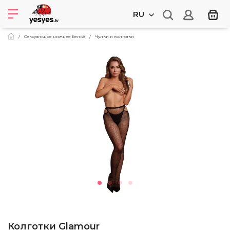
RU
Сексуальное нижнее бельё
Чулки и колготки
Колготки Glamour