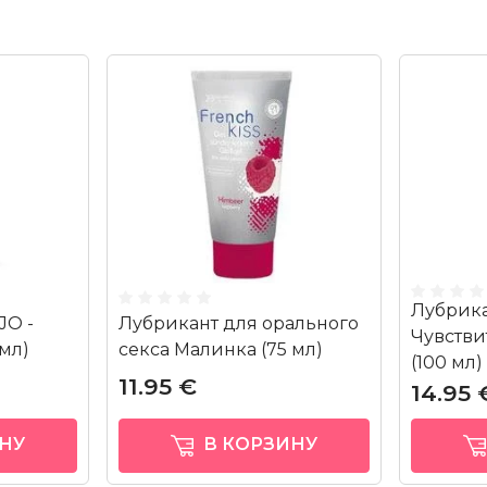
Лубрик
JO -
Лубрикант для орального
Чувств
 мл)
секса Малинка (75 мл)
(100 мл)
11.95 €
14.95 
НУ
В КОРЗИНУ