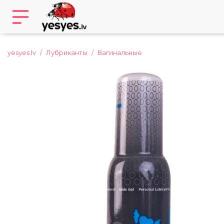
yesyes.lv
Лубриканты
Вагинальные