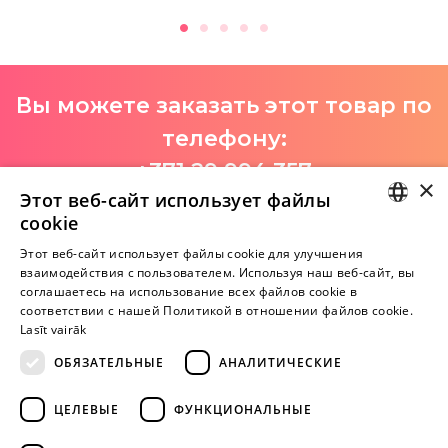
Вы можете заказать этот товар по
телефону:
+371 29 994 357
×
Этот веб-сайт использует файлы
I-V 9:00-18:00
cookie
LATVIAN
Этот веб-сайт использует файлы cookie для улучшения
взаимодействия с пользователем. Используя наш веб-сайт, вы
Пока нет отзывов
RUSSIAN
соглашаетесь на использование всех файлов cookie в
Будь первым!
соответствии с нашей Политикой в ​​отношении файлов cookie.
Lasīt vairāk
Напишите отзыв и ПОЛУЧИТЕ ПОДАРОК!
ОБЯЗАТЕЛЬНЫЕ
АНАЛИТИЧЕСКИЕ
Внимание! Yesyes.lv содержит откровенную сексуальную
ЦЕЛЕВЫЕ
ФУНКЦИОНАЛЬНЫЕ
информацию и изо.