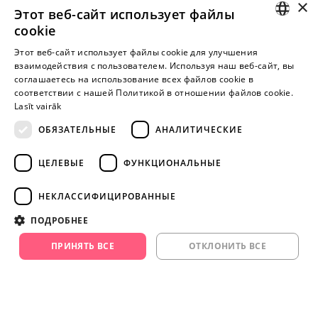
×
Этот веб-сайт использует файлы
I-V 9:00-18:00
cookie
LATVIAN
Этот веб-сайт использует файлы cookie для улучшения
взаимодействия с пользователем. Используя наш веб-сайт, вы
Пока нет отзывов
RUSSIAN
соглашаетесь на использование всех файлов cookie в
Будь первым!
соответствии с нашей Политикой в ​​отношении файлов cookie.
Lasīt vairāk
Напишите отзыв и ПОЛУЧИТЕ ПОДАРОК!
ОБЯЗАТЕЛЬНЫЕ
АНАЛИТИЧЕСКИЕ
Внимание! Yesyes.lv содержит откровенную сексуальную
ЦЕЛЕВЫЕ
ФУНКЦИОНАЛЬНЫЕ
информацию и изо.
НЕКЛАССИФИЦИРОВАННЫЕ
ПРОДОЛЖАЙТЕ
ПОДРОБНЕЕ
ИГРАТЬ
ПРИНЯТЬ ВСЕ
ОТКЛОНИТЬ ВСЕ
+371 29 994 357
info@yesyes.lv
facebook.com/yesyes.lv