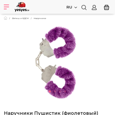
RU
Фетиш и БДСМ
Наручники
Наручники Пушистик (фиолетовый)