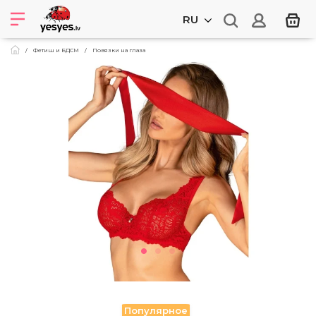
RU
Фетиш и БДСМ
Повязки на глаза
Популярное