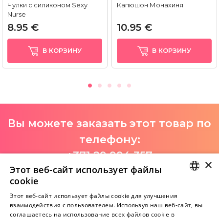
Чулки с силиконом Sexy
Капюшон Монахиня
Nurse
8.95 €
10.95 €
В КОРЗИНУ
В КОРЗИНУ
Вы можете заказать этот товар по
телефону:
+371 29 994 357
×
Этот веб-сайт использует файлы
I-V 9:00-18:00
cookie
LATVIAN
Этот веб-сайт использует файлы cookie для улучшения
взаимодействия с пользователем. Используя наш веб-сайт, вы
Пока нет отзывов
RUSSIAN
соглашаетесь на использование всех файлов cookie в
Будь первым!