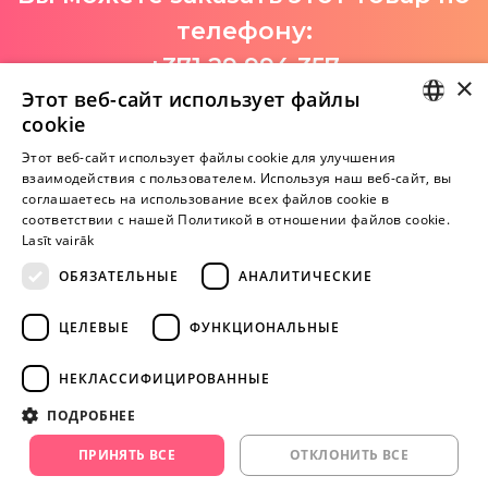
телефону:
+371 29 994 357
×
Этот веб-сайт использует файлы
I-V 9:00-18:00
cookie
LATVIAN
Этот веб-сайт использует файлы cookie для улучшения
взаимодействия с пользователем. Используя наш веб-сайт, вы
Пока нет отзывов
RUSSIAN
соглашаетесь на использование всех файлов cookie в
Будь первым!
соответствии с нашей Политикой в ​​отношении файлов cookie.
Lasīt vairāk
Напишите отзыв и ПОЛУЧИТЕ ПОДАРОК!
ОБЯЗАТЕЛЬНЫЕ
АНАЛИТИЧЕСКИЕ
Внимание! Yesyes.lv содержит откровенную сексуальную
ЦЕЛЕВЫЕ
ФУНКЦИОНАЛЬНЫЕ
информацию и изо.
НЕКЛАССИФИЦИРОВАННЫЕ
ПРОДОЛЖАЙТЕ
ПОДРОБНЕЕ
ИГРАТЬ
ПРИНЯТЬ ВСЕ
ОТКЛОНИТЬ ВСЕ