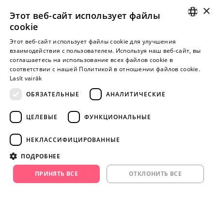
×
+371 29 994 357
Этот веб-сайт использует файлы
cookie
I-V 9:00-18:00
LATVIAN
Этот веб-сайт использует файлы cookie для улучшения
взаимодействия с пользователем. Используя наш веб-сайт, вы
RUSSIAN
соглашаетесь на использование всех файлов cookie в
Пока нет отзывов
соответствии с нашей Политикой в ​​отношении файлов cookie.
Будь первым!
Lasīt vairāk
ОБЯЗАТЕЛЬНЫЕ
АНАЛИТИЧЕСКИЕ
Напишите отзыв и ПОЛУЧИТЕ ПОДАРОК!
ЦЕЛЕВЫЕ
ФУНКЦИОНАЛЬНЫЕ
Внимание! Yesyes.lv содержит откровенную сексуальную
информацию и изо.
НЕКЛАССИФИЦИРОВАННЫЕ
ПОДРОБНЕЕ
ПРОДОЛЖАЙТЕ
ИГРАТЬ
ПРИНЯТЬ ВСЕ
ОТКЛОНИТЬ ВСЕ
+371 29 994 357