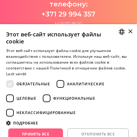
телефону:
+371 29 994 357
I-V 9:00-18:00
×
Этот веб-сайт использует файлы
cookie
Пока нет отзывов
LATVIAN
Этот веб-сайт использует файлы cookie для улучшения
Будь первым!
взаимодействия с пользователем. Используя наш веб-сайт, вы
RUSSIAN
соглашаетесь на использование всех файлов cookie в
Напишите отзыв и ПОЛУЧИТЕ ПОДАРОК!
соответствии с нашей Политикой в ​​отношении файлов cookie.
Lasīt vairāk
Внимание! Yesyes.lv содержит откровенную сексуальную
ОБЯЗАТЕЛЬНЫЕ
АНАЛИТИЧЕСКИЕ
информацию и изо.
ЦЕЛЕВЫЕ
ФУНКЦИОНАЛЬНЫЕ
ПРОДОЛЖАЙТЕ
НЕКЛАССИФИЦИРОВАННЫЕ
ИГРАТЬ
ПОДРОБНЕЕ
+371 29 994 357
ПРИНЯТЬ ВСЕ
ОТКЛОНИТЬ ВСЕ