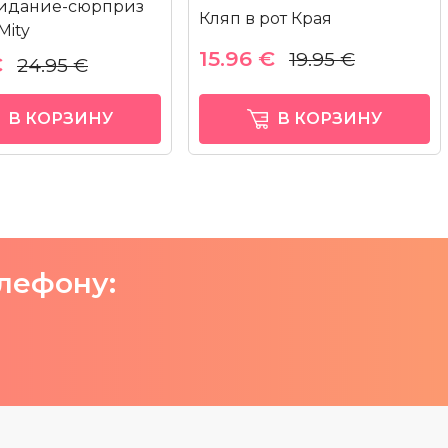
видание-сюрприз
Кляп в рот Края
Mity
15.96 €
19.95 €
€
24.95 €
В КОРЗИНУ
В КОРЗИНУ
елефону: