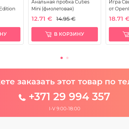
Анальная пробка Cuties
Игра С
dition
Mini (фиолетовая)
от Open
12.71 €
18.71 
14.95 €
НУ
В КОРЗИНУ
те заказать этот товар по т
+371 29 994 357
I-V 9:00-18:00