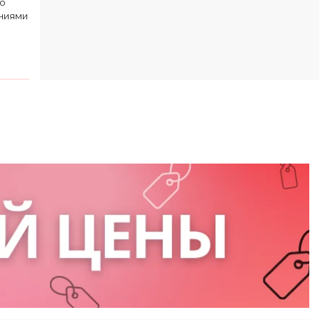
го
ниями