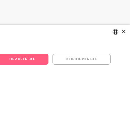
×
LATVIAN
цию и изо.
RUSSIAN
ПРИНЯТЬ ВСЕ
ОТКЛОНИТЬ ВСЕ
29 994 357
s.lv
om/yesyes.lv
esyes.lv