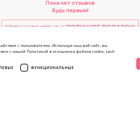
Пока нет отзывов
Будь первым!
Напишите отзыв и ПОЛУЧИТЕ ПОДАРОК!
ействия с пользователем. Используя наш веб-сайт, вы
yes.lv содержит откровенную сексуальную информа
твии с нашей Политикой в ​​отношении файлов cookie.
Lasīt
ЛЕВЫЕ
ФУНКЦИОНАЛЬНЫЕ
Информация
Контакты
Информация
+371 
Возврат товара
тво
Секретность
info@yesye
Конфиденциальность
Yсловия эксплуатации
facebook.c
ения
Программа лояльности
Instagram/y