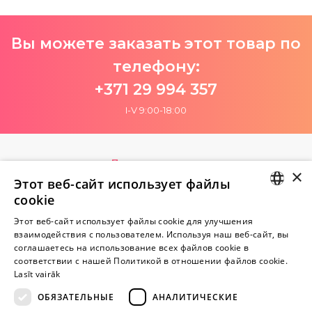
Вы можете заказать этот товар по
телефону:
+371 29 994 357
I-V 9:00-18:00
Пока нет отзывов
×
Будь первым!
Этот веб-сайт использует файлы
cookie
Напишите отзыв и ПОЛУЧИТЕ ПОДАРОК!
LATVIAN
Этот веб-сайт использует файлы cookie для улучшения
взаимодействия с пользователем. Используя наш веб-сайт, вы
RUSSIAN
Внимание! Yesyes.lv содержит откровенную сексуальную
соглашаетесь на использование всех файлов cookie в
соответствии с нашей Политикой в ​​отношении файлов cookie.
информацию и изо.
Lasīt vairāk
ОБЯЗАТЕЛЬНЫЕ
АНАЛИТИЧЕСКИЕ
ПРОДОЛЖАЙТЕ