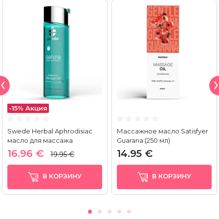
-15%
Акция
Swede Herbal Aphrodisiac
Массажное масло Satisfyer
масло для массажа
Guarana (250 мл)
Tranquility
16.96 €
14.95 €
19.95 €
В КОРЗИНУ
В КОРЗИНУ