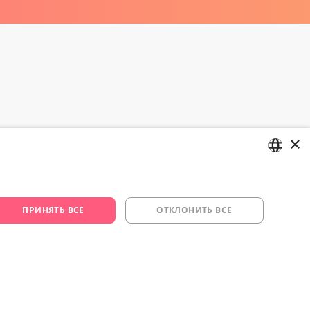
×
цию и изо.
LATVIAN
RUSSIAN
ПРИНЯТЬ ВСЕ
ОТКЛОНИТЬ ВСЕ
29 994 357
s.lv
om/yesyes.lv