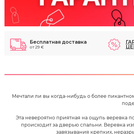
Бесплатная доставка
ГА
ЦЕ
от 29 €
Мечтали ли вы когда-нибудь о более пикантн
поде
Эта невероятно приятная на ощупь веревка позв
происходит за дверью спальни. Веревка изг
завязывания крепких, неразр