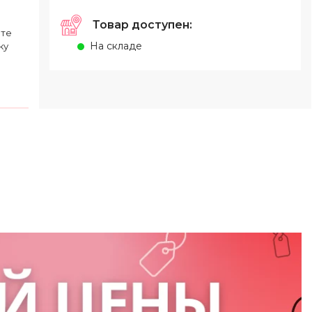
Товар доступен:
ете
На складе
ку