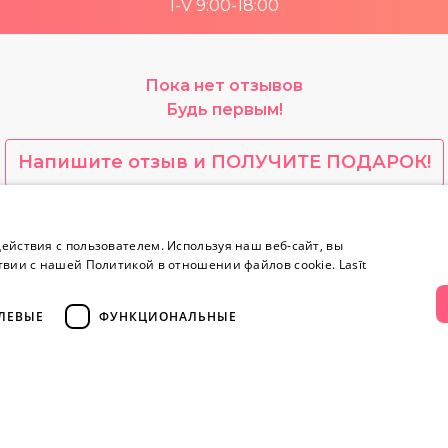
I-V 9:00-18:00
Пока нет отзывов
Будь первым!
Напишите отзыв и ПОЛУЧИТЕ ПОДАРОК!
yes.lv содержит откровенную сексуальную информа
ействия с пользователем. Используя наш веб-сайт, вы
твии с нашей Политикой в ​​отношении файлов cookie.
Lasīt
Информация
Контакты
ЛЕВЫЕ
ФУНКЦИОНАЛЬНЫЕ
Информация
+371 
Возврат товара
тво
Секретность
info@yesye
Конфиденциальность
Yсловия эксплуатации
facebook.c