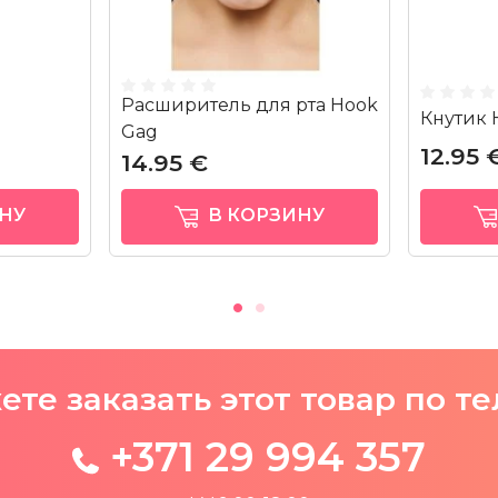
Расширитель для рта Hook
Кнутик 
Gag
12.95 
14.95 €
НУ
В КОРЗИНУ
те заказать этот товар по т
+371 29 994 357