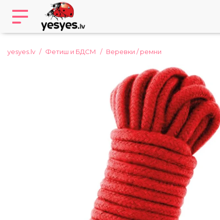
yesyes.lv
Фетиш и БДСМ
Веревки / ремни