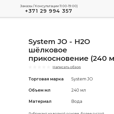
Заказы / Консультации 11:00-19:00)
+371 29 994 357
System JO - H2O
шёлковое
прикосновение (240 м
Написать обзор
Торговая марка
System JO
Объем мл
240 мл
Материал
Bода
Лубрикант на водной основе, более густой