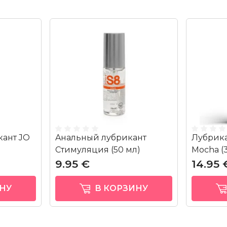
ант JO
Aнальный лубрикант
Лубрикан
Стимуляция (50 мл)
Mocha (
9.95 €
14.95 
НУ
В КОРЗИНУ