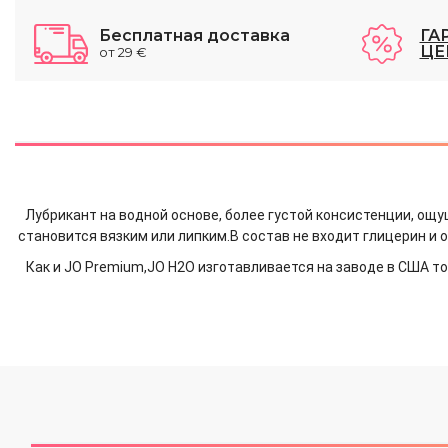
Бесплатная доставка
ГА
ЦЕ
от 29 €
Лубрикант на водной основе, более густой консистенции, ощу
становится вязким или липким.В состав не входит глицерин и 
Как и
JO Premium,JO H2O изготавливается на заводе в США то