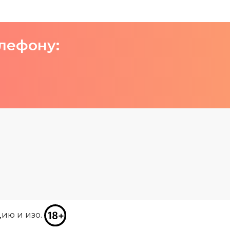
елефону:
цию и изо.