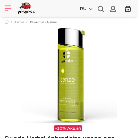
RU
Другие
Романтика и Массаж
-30%
Акция