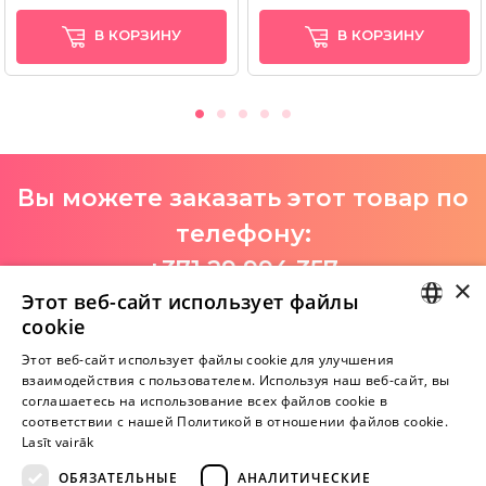
В КОРЗИНУ
В КОРЗИНУ
Вы можете заказать этот товар по
телефону:
+371 29 994 357
×
Этот веб-сайт использует файлы
I-V 9:00-18:00
cookie
LATVIAN
Этот веб-сайт использует файлы cookie для улучшения
взаимодействия с пользователем. Используя наш веб-сайт, вы
Пока нет отзывов
RUSSIAN
соглашаетесь на использование всех файлов cookie в
Будь первым!
соответствии с нашей Политикой в ​​отношении файлов cookie.
Lasīt vairāk
Напишите отзыв и ПОЛУЧИТЕ ПОДАРОК!
ОБЯЗАТЕЛЬНЫЕ
АНАЛИТИЧЕСКИЕ